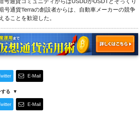
どの暗号通貨コミュニティからはUSDDがUSDTとそっくり
号通貨Terraの創設者からは、自動車メーカーの競争
えることを歓迎した。
witter
E-Mail
ーする
witter
E-Mail