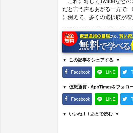
これに対してTwitterな
だと言う声もあがる一方で、暗
に例えて、多くの選択肢が増
この記事をシェアする
Facebook
LINE
T
仮想通貨 - AppTimesをフォロ
Facebook
LINE
T
いいね！ / あとで読む