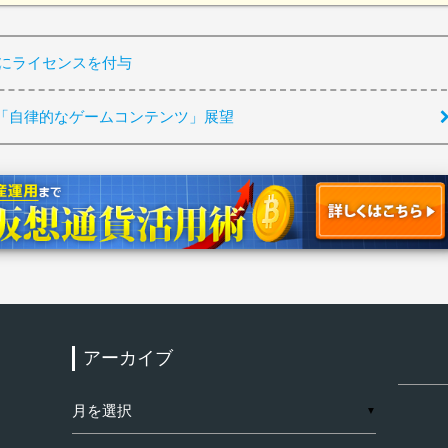
enにライセンスを付与
「自律的なゲームコンテンツ」展望
アーカイブ
検
索:
ア
▼
ー
カ