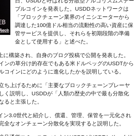
日、USDDと呼ばれる分散型アルゴリズムステー
ブルコインを発表した。USDDネットワークは
「ブロックチェーン業界のイニシエーターから
調達した100億ドル相当の流動性の高い資産に保
erch
管サービスを提供し、それらを初期段階の準備
金として使用する」と述べた。
ーク上に構築され、自身のブログ投稿で公開を発表した。
インの草分け的存在でもある米ドルペッグのUSDTから
ルコインにどのように進化したかを説明している。
DDを立ち上げるために「主要なブロックチェーンプレーヤ
しく説明し、USDDが「人類の歴史の中で最も分散化
なると主張した。
イン3.0世代と紹介し、償還、管理、保管を一元化され
完全なオンチェーン分散化を実現すると説明した。