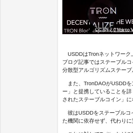
CC BY 2.0
Marco V
USDDはTronネットワ
ブログ記事ではステーブルコ
分散型アルゴリズムステーブ
また、TronDAOがUS
ー」と提携していることを詳
されたステーブルコイン」に
彼はUSDDをステーブルコ
た機関に依存せず、代わりに