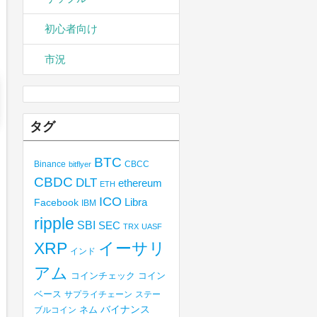
初心者向け
市況
タグ
BTC
Binance
CBCC
bitflyer
CBDC
DLT
ethereum
ETH
ICO
Libra
Facebook
IBM
ripple
SBI
SEC
TRX
UASF
XRP
イーサリ
インド
アム
コインチェック
コイン
ベース
サプライチェーン
ステー
バイナンス
ブルコイン
ネム