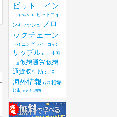
ビットコイン
ビットコイ
ビットコインETF
ブロ
ンキャッシュ
ックチェーン
マイニング
ライトコイン
リップル
中国
ロシア
仮想
仮想通貨
予測
通貨取引所
法律
海外情報
相場
犯罪
規制
韓国
金融庁