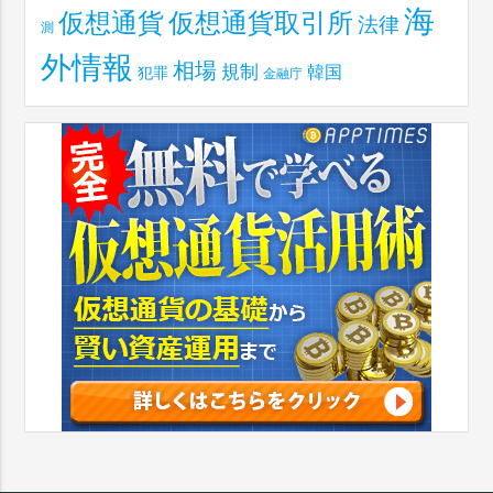
海
仮想通貨取引所
仮想通貨
法律
測
外情報
相場
規制
韓国
犯罪
金融庁