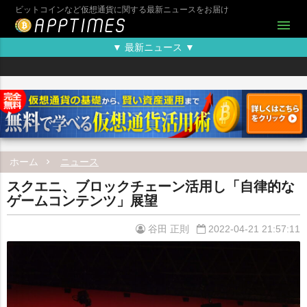
ビットコインなど仮想通貨に関する最新ニュースをお届け
menu
▼ 最新ニュース ▼
ホーム
ニュース
スクエニ、ブロックチェーン活用し「自律的な
ゲームコンテンツ」展望
谷田 正則
2022-04-21 21:57:11