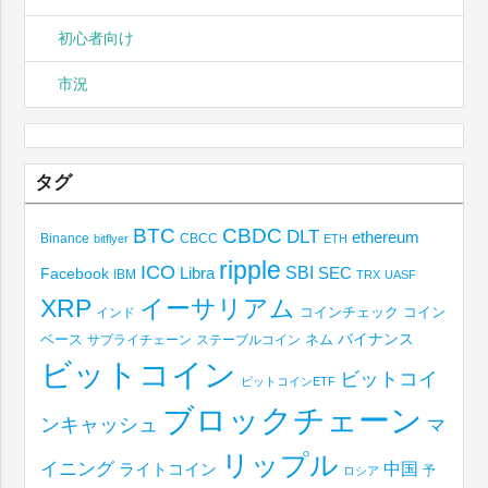
初心者向け
市況
タグ
BTC
CBDC
DLT
ethereum
Binance
CBCC
bitflyer
ETH
ripple
ICO
SBI
Libra
SEC
Facebook
IBM
TRX
UASF
XRP
イーサリアム
コインチェック
コイン
インド
ベース
バイナンス
サプライチェーン
ステーブルコイン
ネム
ビットコイン
ビットコイ
ビットコインETF
ブロックチェーン
ンキャッシュ
マ
リップル
イニング
中国
ライトコイン
予
ロシア