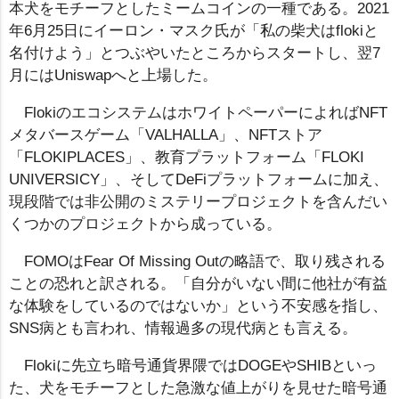
本犬をモチーフとしたミームコインの一種である。2021
年6月25日にイーロン・マスク氏が「私の柴犬はflokiと
名付けよう」とつぶやいたところからスタートし、翌7
月にはUniswapへと上場した。
FlokiのエコシステムはホワイトペーパーによればNFT
メタバースゲーム「VALHALLA」、NFTストア
「FLOKIPLACES」、教育プラットフォーム「FLOKI
UNIVERSICY」、そしてDeFiプラットフォームに加え、
現段階では非公開のミステリープロジェクトを含んだい
くつかのプロジェクトから成っている。
FOMOはFear Of Missing Outの略語で、取り残される
ことの恐れと訳される。「自分がいない間に他社が有益
な体験をしているのではないか」という不安感を指し、
SNS病とも言われ、情報過多の現代病とも言える。
Flokiに先立ち暗号通貨界隈ではDOGEやSHIBといっ
た、犬をモチーフとした急激な値上がりを見せた暗号通