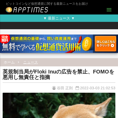
ビットコインなど仮想通貨に関する最新ニュースをお届け
menu
▼ 最新ニュース ▼
ホーム
ニュース
英規制当局がFloki Inuの広告を禁止、FOMOを
悪用し無責任と指摘
谷田 正則
2022-03-03 21:02:53