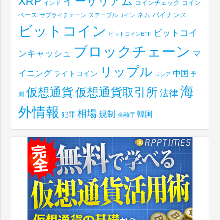
XRP
イーサリアム
コインチェック
コイン
インド
ベース
バイナンス
サプライチェーン
ステーブルコイン
ネム
ビットコイン
ビットコイ
ビットコインETF
ブロックチェーン
ンキャッシュ
マ
リップル
イニング
中国
ライトコイン
予
ロシア
海
仮想通貨取引所
仮想通貨
法律
測
外情報
相場
規制
韓国
犯罪
金融庁