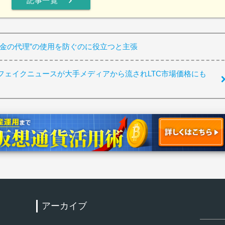
chevron_right
記事一覧
お金の代理”の使用を防ぐのに役立つと主張
フェイクニュースが大手メディアから流されLTC市場価格にも
アーカイブ
検
索: