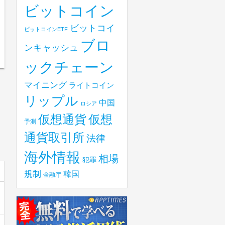
ビットコイン
ビットコイ
ビットコインETF
ブロ
ンキャッシュ
ックチェーン
マイニング
ライトコイン
リップル
中国
ロシア
仮想
仮想通貨
予測
通貨取引所
法律
海外情報
相場
犯罪
規制
韓国
金融庁