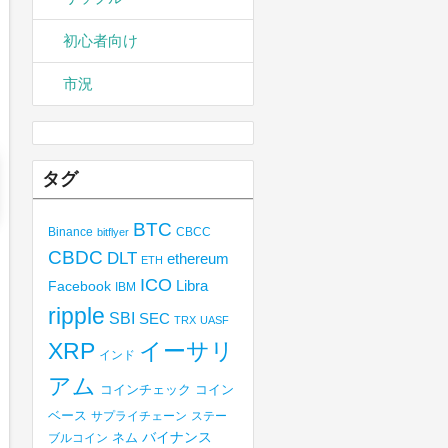
初心者向け
市況
タグ
BTC
Binance
CBCC
bitflyer
CBDC
DLT
ethereum
ETH
ICO
Libra
Facebook
IBM
ripple
SBI
SEC
TRX
UASF
XRP
イーサリ
インド
アム
コインチェック
コイン
ベース
サプライチェーン
ステー
バイナンス
ブルコイン
ネム