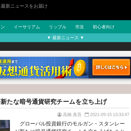
る最新ニュースをお届け
イン
イーサリアム
リップル
市況
初心者向け
▼ 最新ニュース ▼
新たな暗号通貨研究チームを立ち上げ
高橋 真吾
2021-09-15 13:33:47
グローバル投資銀行のモルガン・スタンレー