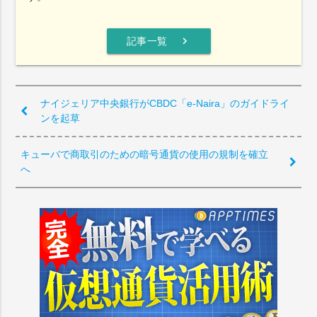
chevron_right
記事一覧
ナイジェリア中央銀行がCBDC「e-Naira」のガイドライ
ンを起草
キューバで商取引のための暗号通貨の使用の規制を確立
へ