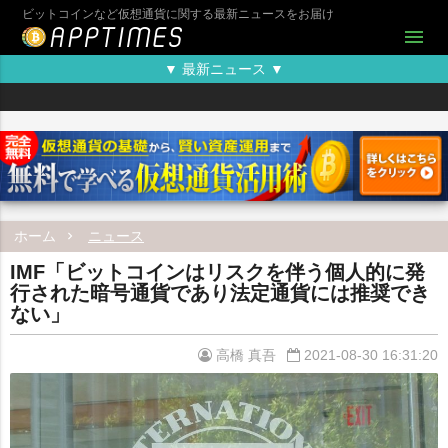
ビットコインなど仮想通貨に関する最新ニュースをお届け
menu
▼ 最新ニュース ▼
ホーム
ニュース
IMF「ビットコインはリスクを伴う個人的に発
行された暗号通貨であり法定通貨には推奨でき
ない」
高橋 真吾
2021-08-30 16:31:20