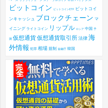
ネム
ビットコイン
ビットコイ
ビットコインETF
ブロックチェーン
ンキャッシュ
マ
リップル
イニング
中国
ライトコイン
予
ロシア
海
仮想通貨取引所
仮想通貨
法律
測
外情報
相場
規制
韓国
犯罪
金融庁