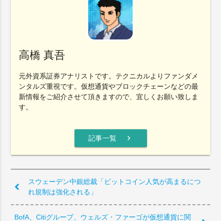
高橋 真吾
元外資系証券アナリストです。テクニカルよりファンダメ
ンタルズ重視です。仮想通貨やブロックチェーンなどの最
新情報をご紹介させて頂きますので、宜しくお願い致しま
す。
chevron_right
記事一覧
スウェーデン中銀総裁「ビットコイン人気が高まるにつ
れ規制は強化される」
BofA、Citiグループ、ウェルズ・ファーゴが仮想通貨に関