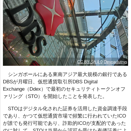
CC BY-SA 4.0
Deyoadutrys
シンガポールにある東南アジア最大規模の銀行である
DBSが月曜日、仮想通貨取引所DBS Digital
Exchange（Ddex）で最初のセキュリティトークンオフ
ァリング（STO）を開始したことを発表した。
STOはデジタル化された証券を活用した資金調達手段
であり、かつて仮想通貨市場で頻繁に行われていたICO
が誰でも発行可能であり、詐欺的ICOが支配的であった
のに対して、STOは当局から認可を受けた有価証券によ