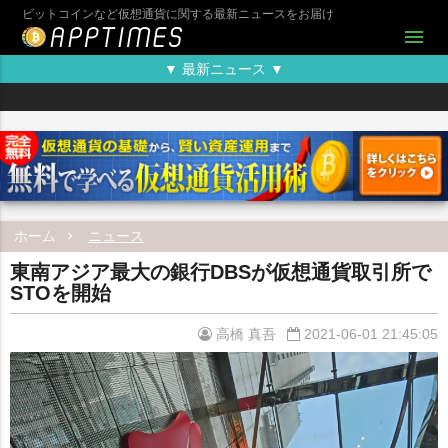
ビットコインなど仮想通貨に関する最新ニュースをお届け
menu
▼ 最新ニュース ▼
ホーム
ニュース
東南アジア最大の銀行DBSが仮想通貨取引所で
STOを開始
高橋 真吾
2021-06-01 21:45:05