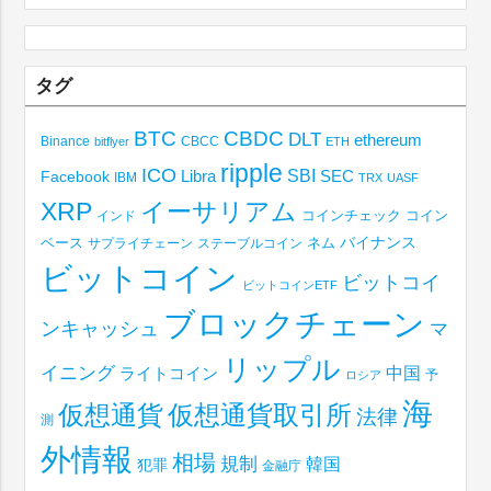
タグ
BTC
CBDC
DLT
ethereum
Binance
CBCC
bitflyer
ETH
ripple
ICO
SBI
Libra
SEC
Facebook
IBM
TRX
UASF
XRP
イーサリアム
コインチェック
コイン
インド
ベース
バイナンス
サプライチェーン
ステーブルコイン
ネム
ビットコイン
ビットコイ
ビットコインETF
ブロックチェーン
ンキャッシュ
マ
リップル
イニング
中国
ライトコイン
予
ロシア
海
仮想通貨取引所
仮想通貨
法律
測
外情報
相場
規制
韓国
犯罪
金融庁