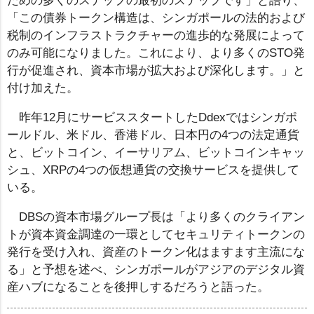
ための多くのステップの最初のステップです」と語り、
「この債券トークン構造は、シンガポールの法的および
税制のインフラストラクチャーの進歩的な発展によって
のみ可能になりました。これにより、より多くのSTO発
行が促進され、資本市場が拡大および深化します。」と
付け加えた。
昨年12月にサービススタートしたDdexではシンガポ
ールドル、米ドル、香港ドル、日本円の4つの法定通貨
と、ビットコイン、イーサリアム、ビットコインキャッ
シュ、XRPの4つの仮想通貨の交換サービスを提供して
いる。
DBSの資本市場グループ長は「より多くのクライアン
トが資本資金調達の一環としてセキュリティトークンの
発行を受け入れ、資産のトークン化はますます主流にな
る」と予想を述べ、シンガポールがアジアのデジタル資
産ハブになることを後押しするだろうと語った。