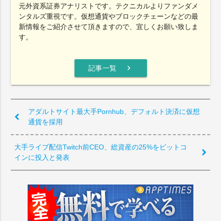
元外資系証券アナリストです。テクニカルよりファンダメ
ンタルズ重視です。仮想通貨やブロックチェーンなどの最
新情報をご紹介させて頂きますので、宜しくお願い致しま
す。
chevron_right
記事一覧
アダルトサイト最大手Pornhub、デフォルト決済に仮想
通貨を採用
大手ライブ配信Twitch前CEO、総資産の25%をビットコ
インに投入と発表