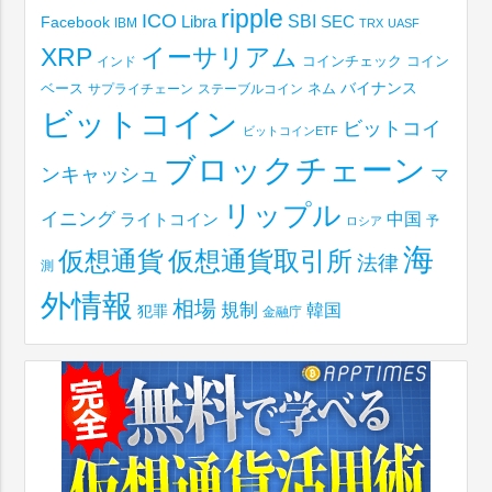
ripple
ICO
SBI
Libra
SEC
Facebook
IBM
TRX
UASF
XRP
イーサリアム
コインチェック
コイン
インド
ベース
バイナンス
サプライチェーン
ステーブルコイン
ネム
ビットコイン
ビットコイ
ビットコインETF
ブロックチェーン
ンキャッシュ
マ
リップル
イニング
中国
ライトコイン
予
ロシア
海
仮想通貨取引所
仮想通貨
法律
測
外情報
相場
規制
韓国
犯罪
金融庁