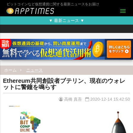
ビットコインなど仮想通貨に関する最新ニュースをお届け
menu
▼ 最新ニュース ▼
ホーム
ニュース
Ethereum共同創設者ブテリン、現在のウォレ
ットに警鐘を鳴らす
高橋 真吾
2020-12-14 15:42:50