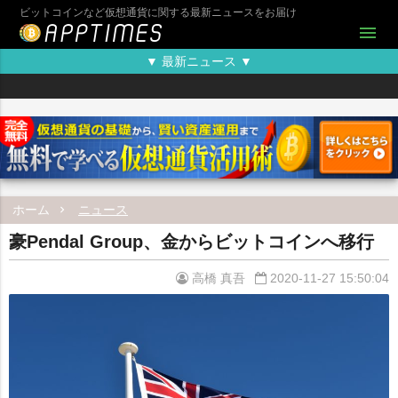
ビットコインなど仮想通貨に関する最新ニュースをお届け
menu
▼ 最新ニュース ▼
ホーム
ニュース
豪Pendal Group、金からビットコインへ移行
高橋 真吾
2020-11-27 15:50:04