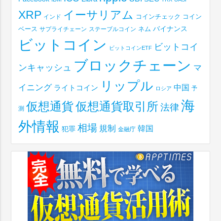
XRP
イーサリアム
コインチェック
コイン
インド
ベース
バイナンス
サプライチェーン
ステーブルコイン
ネム
ビットコイン
ビットコイ
ビットコインETF
ブロックチェーン
ンキャッシュ
マ
リップル
イニング
中国
ライトコイン
予
ロシア
海
仮想通貨取引所
仮想通貨
法律
測
外情報
相場
規制
韓国
犯罪
金融庁