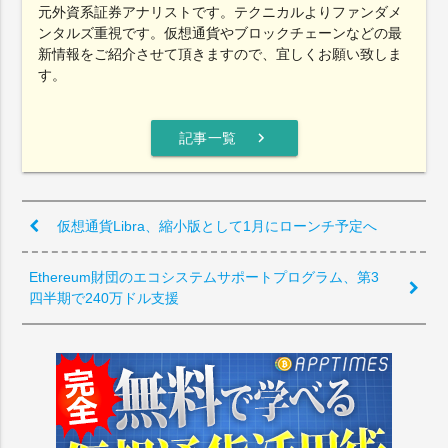
元外資系証券アナリストです。テクニカルよりファンダメ
ンタルズ重視です。仮想通貨やブロックチェーンなどの最
新情報をご紹介させて頂きますので、宜しくお願い致しま
す。
chevron_right
記事一覧
仮想通貨Libra、縮小版として1月にローンチ予定へ
Ethereum財団のエコシステムサポートプログラム、第3
四半期で240万ドル支援