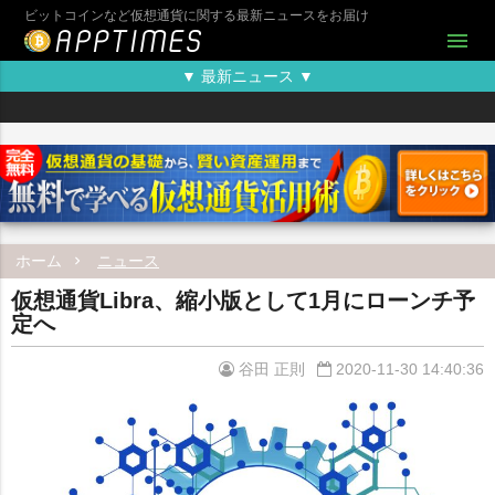
ビットコインなど仮想通貨に関する最新ニュースをお届け
menu
▼ 最新ニュース ▼
ホーム
ニュース
仮想通貨Libra、縮小版として1月にローンチ予
定へ
谷田 正則
2020-11-30 14:40:36