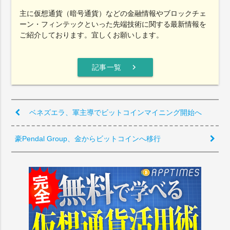
主に仮想通貨（暗号通貨）などの金融情報やブロックチェ
ーン・フィンテックといった先端技術に関する最新情報を
ご紹介しております。宜しくお願いします。
chevron_right
記事一覧
ベネズエラ、軍主導でビットコインマイニング開始へ
豪Pendal Group、金からビットコインへ移行