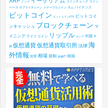
XRP
イーサリアム
コインチェック
コイン
インド
ベース
バイナンス
サプライチェーン
ステーブルコイン
ネム
ビットコイン
ビットコイ
ビットコインETF
ブロックチェーン
ンキャッシュ
マ
リップル
イニング
中国
ライトコイン
予
ロシア
海
仮想通貨取引所
仮想通貨
法律
測
外情報
相場
規制
韓国
犯罪
金融庁