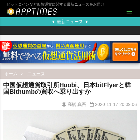
ビットコインなど仮想通貨に関する最新ニュースをお届け
menu
▼ 最新ニュース ▼
ホーム
ニュース
中国仮想通貨取引所Huobi、日本bitFlyerと韓
国Bithumbの買収へ乗り出すか
高橋 真吾
2020-11-17 20:09:06