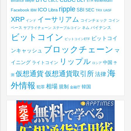
DLT
ethereum
Binance
CBCC
bitflyer
ETH
ripple
ICO
SBI
Libra
SEC
Facebook
IBM
TRX
UASF
XRP
イーサリアム
コインチェック
コイン
インド
ベース
バイナンス
サプライチェーン
ステーブルコイン
ネム
ビットコイン
ビットコイ
ビットコインETF
ブロックチェーン
ンキャッシュ
マ
リップル
イニング
中国
ライトコイン
予
ロシア
海
仮想通貨取引所
仮想通貨
法律
測
外情報
相場
規制
韓国
犯罪
金融庁