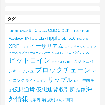
タグ
BTC
CBDC
DLT
ethereum
Binance
CBCC
bitflyer
ETH
ripple
ICO
SBI
Libra
SEC
Facebook
IBM
TRX
UASF
XRP
イーサリアム
コインチェック
コイン
インド
ベース
バイナンス
サプライチェーン
ステーブルコイン
ネム
ビットコイン
ビットコイ
ビットコインETF
ブロックチェーン
ンキャッシュ
マ
リップル
イニング
中国
ライトコイン
予
ロシア
海
仮想通貨取引所
仮想通貨
法律
測
外情報
相場
規制
韓国
犯罪
金融庁