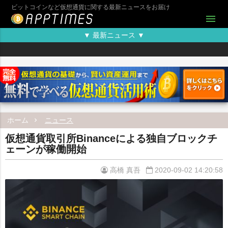
ビットコインなど仮想通貨に関する最新ニュースをお届け
menu
▼ 最新ニュース ▼
ホーム
ニュース
仮想通貨取引所Binanceによる独自ブロックチ
ェーンが稼働開始
高橋 真吾
2020-09-02 14:20:58