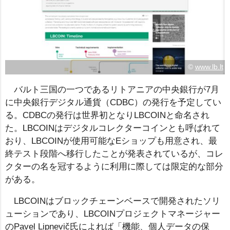
©
www.lb.lt
バルト三国の一つであるリトアニアの中央銀行が7月
に中央銀行デジタル通貨（CDBC）の発行を予定してい
る。CDBCの発行は世界初となりLBCOINと命名され
た。LBCOINはデジタルコレクターコインとも呼ばれて
おり、LBCOINが使用可能なEショップも用意され、最
終テスト段階へ移行したことが発表されているが、コレ
クターの名を冠するように利用に際しては限定的な部分
がある。
LBCOINはブロックチェーンベースで開発されたソリ
ューションであり、LBCOINプロジェクトマネージャー
のPavel Lipnevič氏によれば「機能、個人データの保