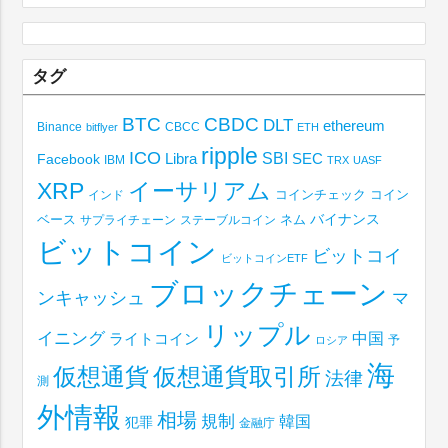
タグ
BTC
CBDC
DLT
ethereum
Binance
CBCC
bitflyer
ETH
ripple
ICO
SBI
Libra
SEC
Facebook
IBM
TRX
UASF
XRP
イーサリアム
コインチェック
コイン
インド
ベース
バイナンス
サプライチェーン
ステーブルコイン
ネム
ビットコイン
ビットコイ
ビットコインETF
ブロックチェーン
ンキャッシュ
マ
リップル
イニング
中国
ライトコイン
予
ロシア
海
仮想通貨取引所
仮想通貨
法律
測
外情報
相場
規制
韓国
犯罪
金融庁