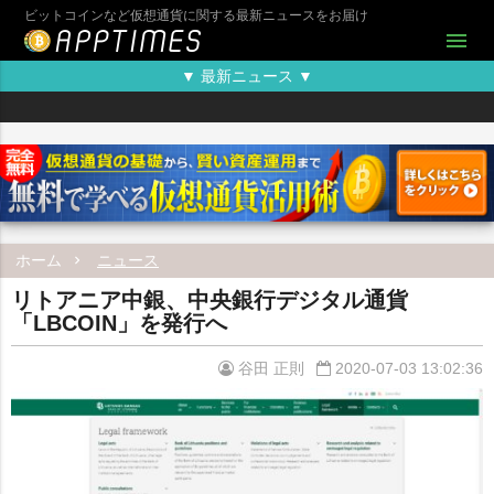
ビットコインなど仮想通貨に関する最新ニュースをお届け
menu
▼ 最新ニュース ▼
ホーム
ニュース
リトアニア中銀、中央銀行デジタル通貨
「LBCOIN」を発行へ
谷田 正則
2020-07-03 13:02:36