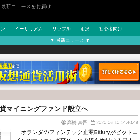
る最新ニュースをお届け
イン
イーサリアム
リップル
市況
初心者向け
▼ 最新ニュース ▼
仮想通貨マイニングファンド設立へ
高橋 真吾
2020-06-10 14:40:49
オランダのフィンテック企業Bitfuryがビットコ