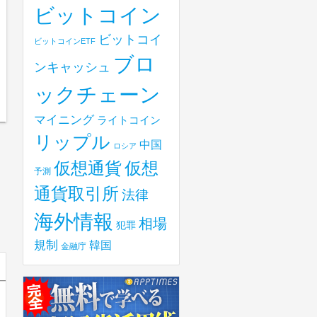
ビットコイン
ビットコイ
ビットコインETF
ブロ
ンキャッシュ
ックチェーン
マイニング
ライトコイン
リップル
中国
ロシア
仮想
仮想通貨
予測
通貨取引所
法律
海外情報
相場
犯罪
規制
韓国
金融庁