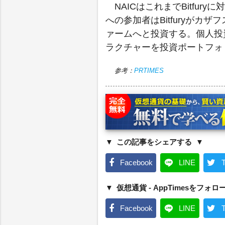
NAICはこれまでBitfu
への参加者はBitfuryが
ァームへと投資する。個人投
ラクチャーを投資ポートフォ
参考：
PRTIMES
この記事をシェアする
Facebook
LINE
T
仮想通貨 - AppTimesをフォロ
Facebook
LINE
T