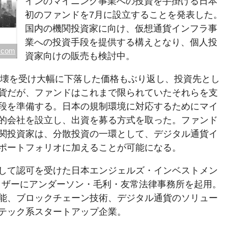
インのマイニング事業への投資を手掛ける日本
初のファンドを7月に設立することを発表した。
国内の機関投資家に向け、仮想通貨インフラ事
業への投資手段を提供する構えとなり、個人投
y.com
資家向けの販売も検討中。
ル崩壊を受け大幅に下落した価格もぶり返し、投資先とし
貨だが、ファンドはこれまで限られていたそれらを支
段を準備する。日本の規制環境に対応するためにマイ
的会社を設立し、出資を募る方式を取った。ファンド
関投資家は、分散投資の一環として、デジタル通貨イ
ポートフォリオに加えることが可能になる。
して認可を受けた日本エンジェルズ・インベストメン
バイザーにアンダーソン・毛利・友常法律事務所を起用。
能、ブロックチェーン技術、デジタル通貨のソリュー
テック系スタートアップ企業。