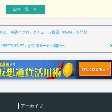
chevron_right
記事一覧
「改ざん」を防ぐブロックチェーン投票「bVote」を開発
SETTLENET」が商用サービス開始へ
アーカイブ
検