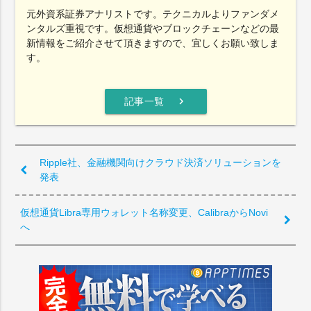
元外資系証券アナリストです。テクニカルよりファンダメ
ンタルズ重視です。仮想通貨やブロックチェーンなどの最
新情報をご紹介させて頂きますので、宜しくお願い致しま
す。
chevron_right
記事一覧
Ripple社、金融機関向けクラウド決済ソリューションを
発表
仮想通貨Libra専用ウォレット名称変更、CalibraからNovi
へ