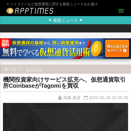
ビットコインなど仮想通貨に関する最新ニュースをお届け
menu
▼ 最新ニュース ▼
ホーム
ニュース
機関投資家向けサービス拡充へ、仮想通貨取引
所CoinbaseがTagomiを買収
高橋 真吾
2020-05-28 20:05:28