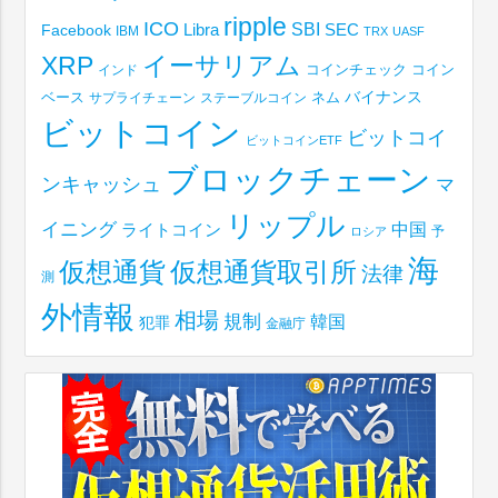
ripple
ICO
SBI
Libra
SEC
Facebook
IBM
TRX
UASF
XRP
イーサリアム
コインチェック
コイン
インド
ベース
バイナンス
サプライチェーン
ステーブルコイン
ネム
ビットコイン
ビットコイ
ビットコインETF
ブロックチェーン
ンキャッシュ
マ
リップル
イニング
中国
ライトコイン
予
ロシア
海
仮想通貨取引所
仮想通貨
法律
測
外情報
相場
規制
韓国
犯罪
金融庁