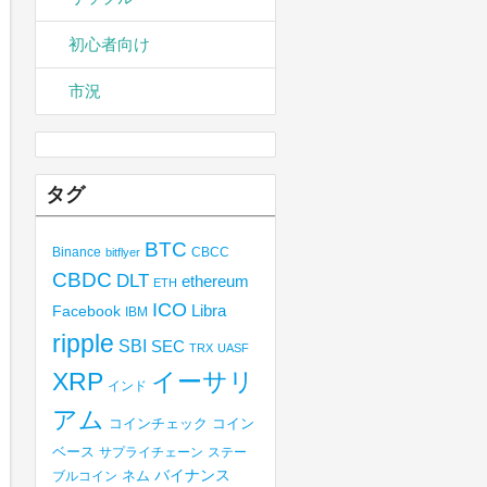
初心者向け
市況
タグ
BTC
Binance
CBCC
bitflyer
CBDC
DLT
ethereum
ETH
ICO
Libra
Facebook
IBM
ripple
SBI
SEC
TRX
UASF
XRP
イーサリ
インド
アム
コインチェック
コイン
ベース
サプライチェーン
ステー
バイナンス
ブルコイン
ネム