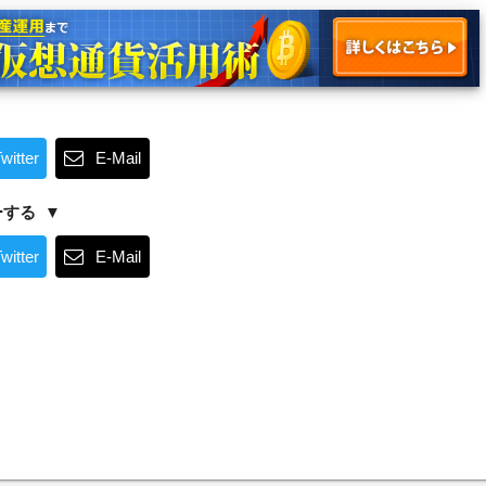
witter
E-Mail
ーする
witter
E-Mail