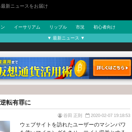
る最新ニュースをお届け
イン
イーサリアム
リップル
市況
初心者向け
▼ 最新ニュース ▼
審で逆転有罪に
谷田 正則
2020-02-07 19:18:53
ウェブサイトを訪れたユーザーのマシンパワ