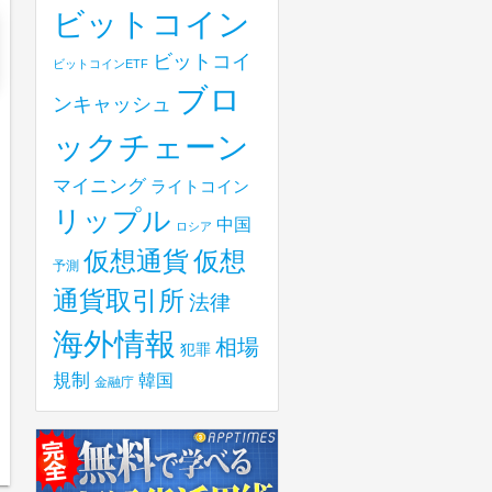
ビットコイン
ビットコイ
ビットコインETF
ブロ
ンキャッシュ
ックチェーン
マイニング
ライトコイン
リップル
中国
ロシア
仮想
仮想通貨
予測
通貨取引所
法律
海外情報
相場
犯罪
規制
韓国
金融庁