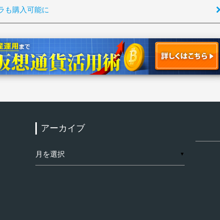
ラも購入可能に
アーカイブ
検
索:
ア
▼
ー
カ
イ
ブ