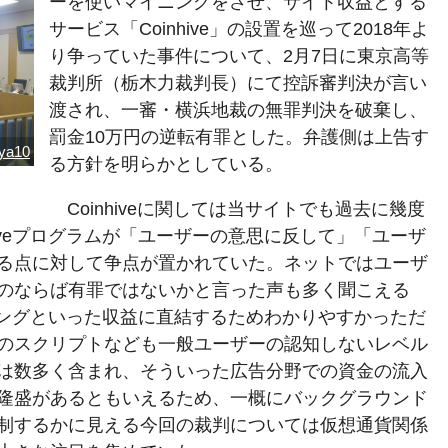
ーを使いマイニングをさせ、サイト収益とする
サービス「Coinhive」の設置を巡って2018年よ
り争っていた事件について、2月7日に東京高等
裁判所（栃木力裁判長）にて控訴審判決が言い
渡され、一審・横浜地裁の無罪判決を破棄し、
罰金10万円の逆転有罪とした。弁護側は上告す
ya10
る方針を明らかとしている。
Coinhiveに関しては当サイトでも過去に幾度
hiveプログラムが「ユーザーの意思に反して」「ユーザ
る点に対して争点が置かれていた。ネットではユーザ
のならば有罪ではないかと言った声も多く聞こえる
マイニングといった収益に直結するためわかりやすかっただ
のスクリプトなども一般ユーザーの認知しないレベル
は数多く含まれ、そういった広告分野での資金の流入
隆盛があるともいえるため、一概にバックグラウンド
制するかに見える今回の裁判については仮想通貨関係