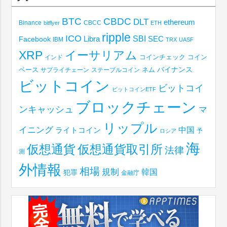
BTC
CBDC
DLT
ethereum
Binance
CBCC
bitflyer
ETH
ripple
ICO
SBI
Libra
SEC
Facebook
IBM
TRX
UASF
XRP
イーサリアム
コインチェック
コイン
インド
ベース
バイナンス
サプライチェーン
ステーブルコイン
ネム
ビットコイン
ビットコイ
ビットコインETF
ブロックチェーン
ンキャッシュ
マ
リップル
イニング
中国
ライトコイン
予
ロシア
海
仮想通貨取引所
仮想通貨
法律
測
外情報
相場
規制
韓国
犯罪
金融庁