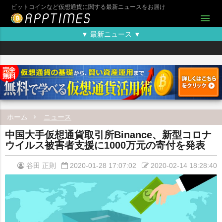
ビットコインなど仮想通貨に関する最新ニュースをお届け
menu
▼ 最新ニュース ▼
ホーム
ニュース
中国大手仮想通貨取引所Binance、新型コロナ
ウイルス被害者支援に1000万元の寄付を発表
谷田 正則
2020-01-28 17:07:02
2020-02-14 18:28:40