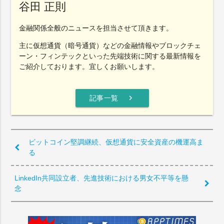
谷田 正則
金融関係全般のニュースを担当させて頂きます。
主に仮想通貨（暗号通貨）などの金融情報やブロックチェ
ーン・フィンテックといった先端技術に関する最新情報を
ご紹介しております。宜しくお願いします。
chevron_right
記事一覧
ビットコイン堅調継続、仮想通貨に安全資産の機運高ま
る
LinkedIn共同設立者、先進技術における男女不平等を懸
念