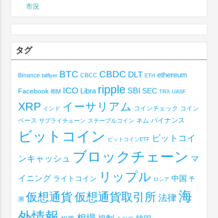
市況
タグ
BTC
CBDC
DLT
ethereum
Binance
CBCC
bitflyer
ETH
ripple
ICO
SBI
Libra
SEC
Facebook
IBM
TRX
UASF
XRP
イーサリアム
コインチェック
コイン
インド
ベース
バイナンス
サプライチェーン
ステーブルコイン
ネム
ビットコイン
ビットコイ
ビットコインETF
ブロックチェーン
ンキャッシュ
マ
リップル
イニング
中国
ライトコイン
予
ロシア
海
仮想通貨取引所
仮想通貨
法律
測
外情報
相場