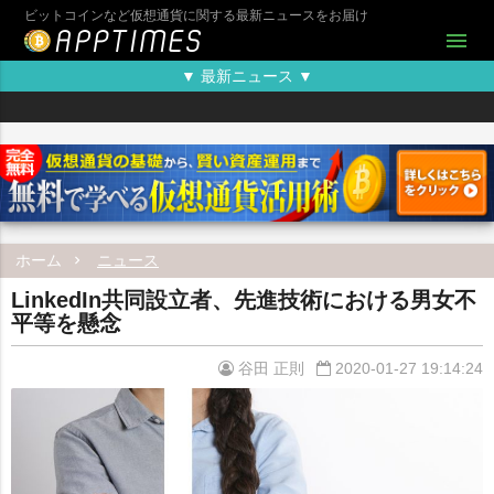
ビットコインなど仮想通貨に関する最新ニュースをお届け
menu
▼ 最新ニュース ▼
ホーム
ニュース
LinkedIn共同設立者、先進技術における男女不
平等を懸念
谷田 正則
2020-01-27 19:14:24