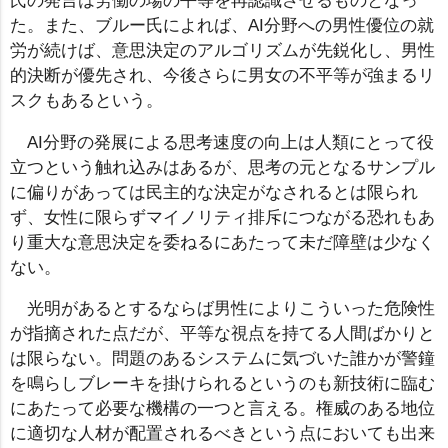
氏の発言は労働の場の平等を再認識させるものとなっ
た。また、ブルー氏によれば、AI分野への男性優位の就
労が続けば、意思決定のアルゴリズムが先鋭化し、男性
的決断が優先され、今後さらに男女の不平等が強まるリ
スクもあるという。
AI分野の発展による思考速度の向上は人類にとって役
立つという触れ込みはあるが、思考の元となるサンプル
に偏りがあっては民主的な決定がなされるとは限られ
ず、女性に限らずマイノリティ排斥につながる恐れもあ
り重大な意思決定を委ねるにあたって未だ障壁は少なく
ない。
光明があるとするならば男性によりこういった危険性
が指摘された点だが、平等な視点を持てる人間ばかりと
は限らない。問題のあるシステムに気づいた誰かが警鐘
を鳴らしブレーキを掛けられるというのも新技術に臨む
にあたって必要な機構の一つと言える。権威のある地位
に適切な人材が配置されるべきという点においても出来