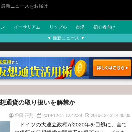
る最新ニュースをお届け
イン
イーサリアム
リップル
市況
初心者向け
▼ 最新ニュース ▼
想通貨の取り扱いを解禁か
谷田 正則
2019-12-11 12:42:29
2019-12-12 14:45:05
ドイツの大連立政権が2020年を目処に、全て