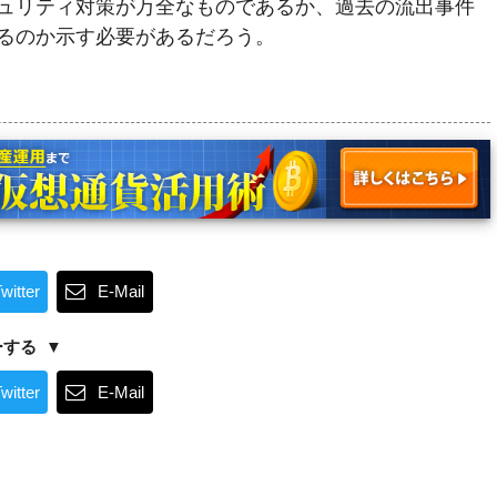
ュリティ対策が万全なものであるか、過去の流出事件
るのか示す必要があるだろう。
witter
E-Mail
ーする
witter
E-Mail