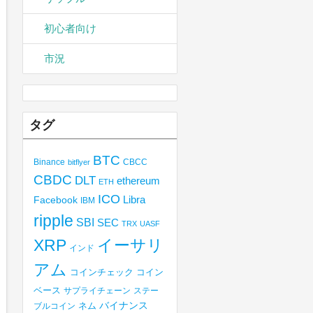
初心者向け
市況
タグ
BTC
Binance
CBCC
bitflyer
CBDC
DLT
ethereum
ETH
ICO
Libra
Facebook
IBM
ripple
SBI
SEC
TRX
UASF
XRP
イーサリ
インド
アム
コインチェック
コイン
ベース
サプライチェーン
ステー
バイナンス
ブルコイン
ネム