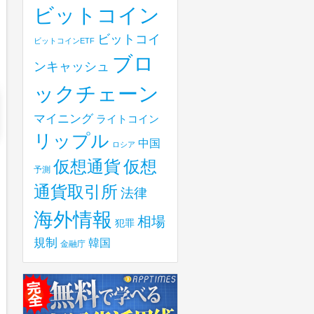
ビットコイン
ビットコイ
ビットコインETF
ブロ
ンキャッシュ
ックチェーン
マイニング
ライトコイン
リップル
中国
ロシア
仮想
仮想通貨
予測
通貨取引所
法律
海外情報
相場
犯罪
規制
韓国
金融庁