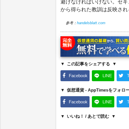
避けなければいけない。セキ
から得られた教訓は反映され
参考：
handelsblatt.com
この記事をシェアする
Facebook
LINE
T
仮想通貨 - AppTimesをフォロ
Facebook
LINE
T
いいね！ / あとで読む