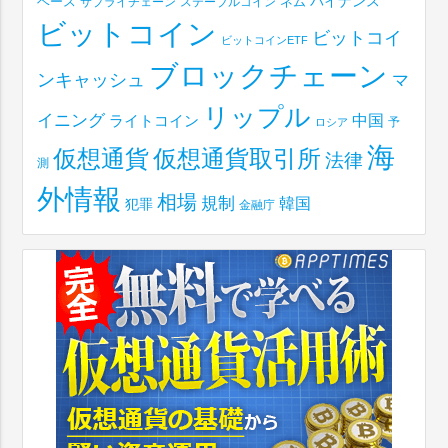
ベース
バイナンス
サプライチェーン
ステーブルコイン
ネム
ビットコイン
ビットコイ
ビットコインETF
ブロックチェーン
ンキャッシュ
マ
リップル
イニング
中国
ライトコイン
予
ロシア
海
仮想通貨取引所
仮想通貨
法律
測
外情報
相場
規制
韓国
犯罪
金融庁