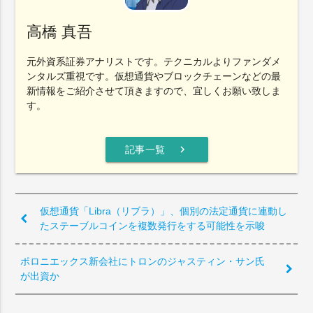
高橋 真吾
元外資系証券アナリストです。テクニカルよりファンダメ
ンタルズ重視です。仮想通貨やブロックチェーンなどの最
新情報をご紹介させて頂きますので、宜しくお願い致しま
す。
chevron_right
記事一覧
仮想通貨「Libra（リブラ）」、個別の法定通貨に連動し
たステーブルコインを複数発行をする可能性を示唆
ポロニエックス新会社にトロンのジャスティン・サン氏
が出資か