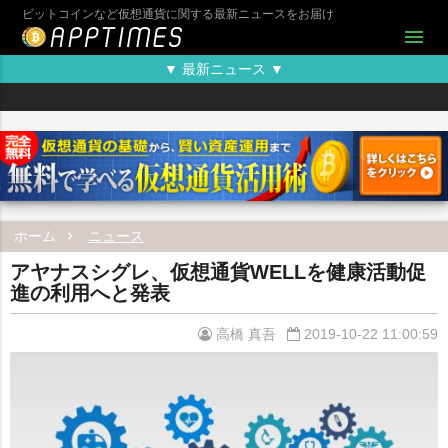
ビットコインなど仮想通貨に関する最新ニュースをお届け
menu
▼ 最新ニュース ▼
ホーム
ニュース
アヤナスシグレ、仮想通貨WELLを健康活動促
進の利用へと発表
高橋 真吾
2019-10-22 11:00:59