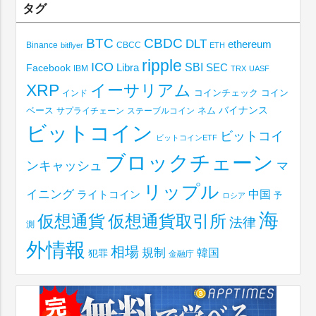
タグ
BTC
CBDC
DLT
ethereum
Binance
CBCC
bitflyer
ETH
ripple
ICO
SBI
Libra
SEC
Facebook
IBM
TRX
UASF
XRP
イーサリアム
コインチェック
コイン
インド
ベース
バイナンス
サプライチェーン
ステーブルコイン
ネム
ビットコイン
ビットコイ
ビットコインETF
ブロックチェーン
ンキャッシュ
マ
リップル
イニング
中国
ライトコイン
予
ロシア
海
仮想通貨取引所
仮想通貨
法律
測
外情報
相場
規制
韓国
犯罪
金融庁