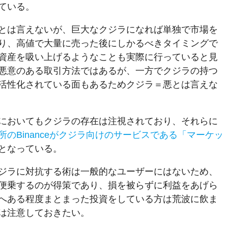
ている。
とは言えないが、巨大なクジラになれば単独で市場を
り、高値で大量に売った後にしかるべきタイミングで
資産を吸い上げるようなことも実際に行っていると見
悪意のある取引方法ではあるが、一方でクジラの持つ
活性化されている面もあるためクジラ＝悪とは言えな
においてもクジラの存在は注視されており、それらに
のBinanceがクジラ向けのサービスである「マーケッ
となっている。
ジラに対抗する術は一般的なユーザーにはないため、
便乗するのが得策であり、損を被らずに利益をあげら
へある程度まとまった投資をしている方は荒波に飲ま
は注意しておきたい。