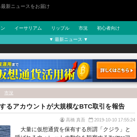
る最新ニュースをお届け
イン
イーサリアム
リップル
市況
初心者向け
▼ 最新ニュース ▼
市況
するアカウントが大規模なBTC取引を報告
高橋 真吾
2019-10-10 17:55:24
大量に仮想通貨を保有する所謂「クジラ」と