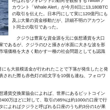
呼ばれるウォレットの動向を観察するTwitterア
カウント「Whale Alert」が今月8日に13,180BTC
の取引を伝えた。日本円にして実に120億円にも
及ぶ大量の資金移動だが、詳細不明のアカウン
ト同士の取引であった。
クジラは豊富な資金源を元に仮想通貨を大口
家であるが、クジラのひと掻きが水面に大きな波を形
市場価格を大きく動かす一種の社会問題としても認識
ば今年8月にも大規模送金が行われたことで下落が発生したと発
表された際も赤色灯の絵文字を10個も連ね、フォロワ
想通貨交換業協会によれば、世界にあるビットコイン
400万ほどに対して、取引の85%は約1000の口座で行
タによればクジラと呼ばれる口座のうち約3分の1が果