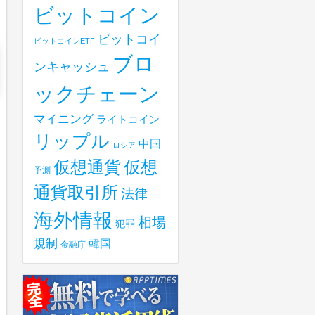
ビットコイン
ビットコイ
ビットコインETF
ブロ
ンキャッシュ
ックチェーン
マイニング
ライトコイン
リップル
中国
ロシア
仮想
仮想通貨
予測
通貨取引所
法律
海外情報
相場
犯罪
規制
韓国
金融庁