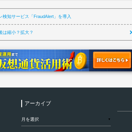
知サービス「FraudAlert」を導入
後は縮小？拡大？
アーカイブ
検
索:
ア
▼
ー
カ
イ