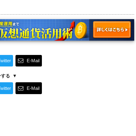
witter
E-Mail
ーする
witter
E-Mail