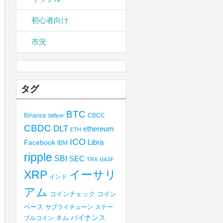
初心者向け
市況
タグ
BTC
Binance
CBCC
bitflyer
CBDC
DLT
ethereum
ETH
ICO
Libra
Facebook
IBM
ripple
SBI
SEC
TRX
UASF
XRP
イーサリ
インド
アム
コインチェック
コイン
ベース
サプライチェーン
ステー
バイナンス
ブルコイン
ネム