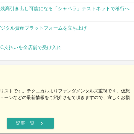
された残高引き出し可能になる「シャペラ」テストネットで移行へ
」がデジタル資産プラットフォームを立ち上げ
TC支払いを全店舗で受け入れ
リストです。テクニカルよりファンダメンタルズ重視です。仮想
ェーンなどの最新情報をご紹介させて頂きますので、宜しくお願
chevron_right
記事一覧