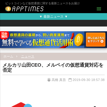
ビットコインなど仮想通貨に関する最新ニュースをお届け
menu
▼ 最新ニュース ▼
ホーム
ニュース
メルカリ山田CEO、メルペイの仮想通貨対応を
否定
高橋 真吾
2019-09-30 18:57:38