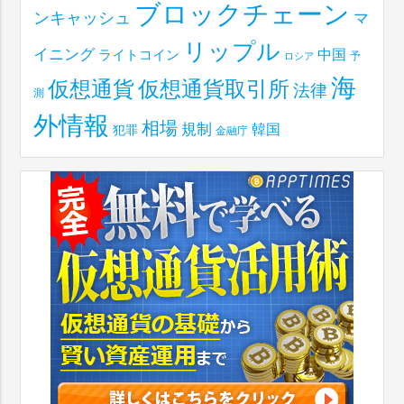
ブロックチェーン
ンキャッシュ
マ
リップル
イニング
中国
ライトコイン
予
ロシア
海
仮想通貨取引所
仮想通貨
法律
測
外情報
相場
規制
韓国
犯罪
金融庁