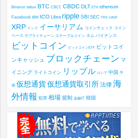
BTC
CBDC
DLT
ethereum
Binance
CBCC
bitflyer
ETH
ripple
ICO
SBI
Libra
SEC
Facebook
IBM
TRX
UASF
XRP
イーサリアム
コインチェック
コイン
インド
ベース
バイナンス
サプライチェーン
ステーブルコイン
ネム
ビットコイン
ビットコイ
ビットコインETF
ブロックチェーン
ンキャッシュ
マ
リップル
イニング
中国
ライトコイン
予
ロシア
海
仮想通貨取引所
仮想通貨
法律
測
外情報
相場
規制
韓国
犯罪
金融庁