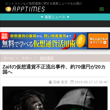
ビットコインなど仮想通貨に関する最新ニュースをお届け
menu
▼ 最新ニュース ▼
ホーム
マネー
仮想通貨
Zaifの仮想通貨不正流出事件、約70億円が20カ
国へ
高橋 真吾
2019-09-17 17:26:40