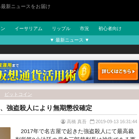
る最新ニュースをお届け
イン
イーサリアム
リップル
市況
初心者向け
▼ 最新ニュース ▼
ビットコイン
、強盗殺人により無期懲役確定
高橋 真吾
2019-09-13 16:31:44
2017年で名古屋で起きた強盗殺人にて最高裁