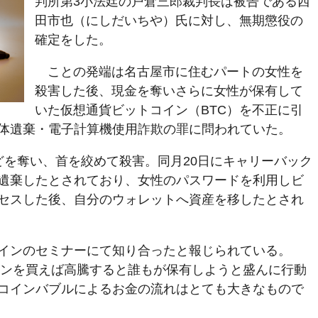
判所第3小法廷の戸倉三郎裁判長は被告である西
田市也（にしだいちや）氏に対し、無期懲役の
確定をした。
ことの発端は名古屋市に住むパートの女性を
殺害した後、現金を奪いさらに女性が保有して
いた仮想通貨ビットコイン（BTC）を不正に引
体遺棄・電子計算機使用詐欺の罪に問われていた。
どを奪い、首を絞めて殺害。同月20日にキャリーバック
遺棄したとされており、女性のパスワードを利用しビ
セスした後、自分のウォレットへ資産を移したとされ
インのセミナーにて知り合ったと報じられている。
コインを買えば高騰すると誰もが保有しようと盛んに行動
コインバブルによるお金の流れはとても大きなもので