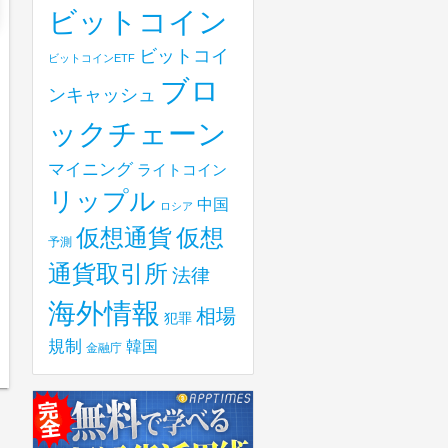
ビットコイン
ビットコイ
ビットコインETF
ブロ
ンキャッシュ
ックチェーン
マイニング
ライトコイン
リップル
中国
ロシア
仮想
仮想通貨
予測
通貨取引所
法律
海外情報
相場
犯罪
規制
韓国
金融庁