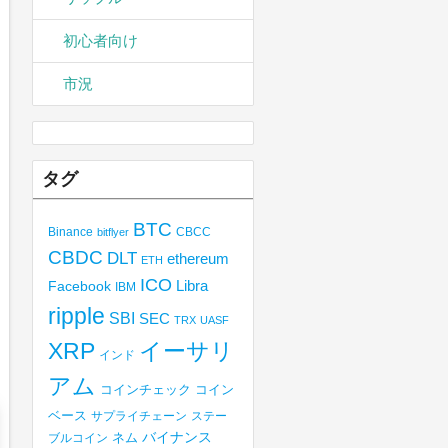
初心者向け
市況
タグ
BTC
Binance
CBCC
bitflyer
CBDC
DLT
ethereum
ETH
ICO
Libra
Facebook
IBM
ripple
SBI
SEC
TRX
UASF
XRP
イーサリ
インド
アム
コインチェック
コイン
ベース
サプライチェーン
ステー
バイナンス
ブルコイン
ネム