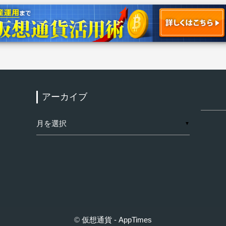
アーカイブ
検
索:
ア
▼
ー
カ
イ
ブ
©
仮想通貨 - AppTimes