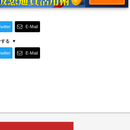
witter
E-Mail
ーする
witter
E-Mail