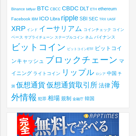
BTC
CBDC
DLT
ethereum
Binance
CBCC
bitflyer
ETH
ripple
ICO
SBI
Libra
SEC
Facebook
IBM
TRX
UASF
XRP
イーサリアム
コインチェック
コイン
インド
ベース
バイナンス
サプライチェーン
ステーブルコイン
ネム
ビットコイン
ビットコイ
ビットコインETF
ブロックチェーン
ンキャッシュ
マ
リップル
イニング
中国
ライトコイン
予
ロシア
海
仮想通貨取引所
仮想通貨
法律
測
外情報
相場
規制
韓国
犯罪
金融庁