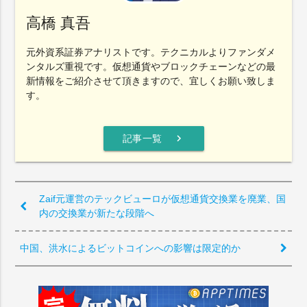
高橋 真吾
元外資系証券アナリストです。テクニカルよりファンダメ
ンタルズ重視です。仮想通貨やブロックチェーンなどの最
新情報をご紹介させて頂きますので、宜しくお願い致しま
す。
chevron_right
記事一覧
Zaif元運営の テックビューロが仮想通貨交換業を廃業、国
内の交換業が新たな段階へ
中国、洪水によるビットコインへの影響は限定的か