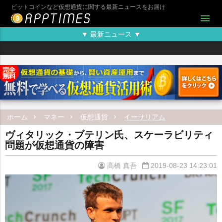
ビットコインなど仮想通貨に関する最新ニュースをお届け
menu
▼ 最新ニュース ▼
ホーム
マネー
仮想通貨
イーサリアム
ヴィタリック・ブテリン氏、スケーラビリティ
問題が仮想通貨の障害
高橋 真吾
2019-08-23 14:23:01