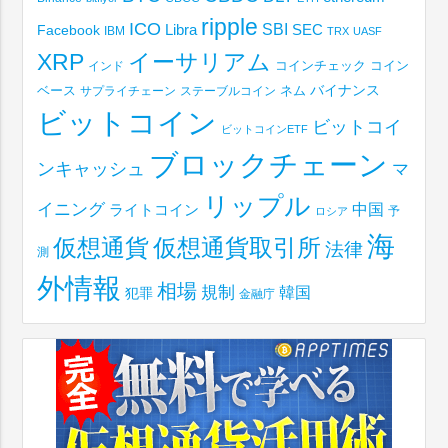
ripple
ICO
SBI
Libra
SEC
Facebook
IBM
TRX
UASF
XRP
イーサリアム
コインチェック
コイン
インド
ベース
バイナンス
サプライチェーン
ステーブルコイン
ネム
ビットコイン
ビットコイ
ビットコインETF
ブロックチェーン
ンキャッシュ
マ
リップル
イニング
中国
ライトコイン
予
ロシア
海
仮想通貨取引所
仮想通貨
法律
測
外情報
相場
規制
韓国
犯罪
金融庁