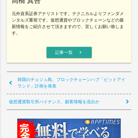
高橋 真吾
元外資系証券アナリストです。テクニカルよりファンダメ
ンタルズ重視です。仮想通貨やブロックチェーンなどの最
新情報をご紹介させて頂きますので、宜しくお願い致しま
す。
chevron_right
記事一覧
韓国のチェジュ島、ブロックチェーンハブ「ビットアイ
ランド」計画を発表
仮想通貨取引所バイナンス、顧客情報を流出か