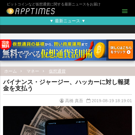
ビットコインなど仮想通貨に関する最新ニュースをお届け
menu
▼ 最新ニュース ▼
ホーム
マネー
仮想通貨
バイナンス・ジャージー、ハッカーに対し報奨
金を支払う
高橋 真吾
2019-08-19 18:19:01