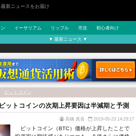
る最新ニュースをお届け
イン
イーサリアム
リップル
市況
初心者向け
▼ 最新ニュース ▼
ビットコイン
、ビットコインの次期上昇要因は半減期と予測
高橋 真吾
2019-05-23 14:29:17
ビットコイン（BTC）価格が上昇したことで