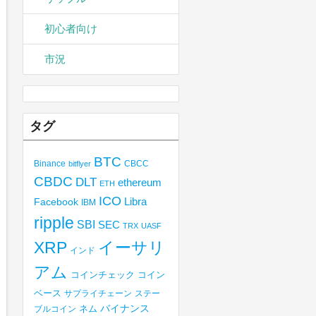
初心者向け
市況
タグ
BTC
Binance
CBCC
bitflyer
CBDC
DLT
ethereum
ETH
ICO
Libra
Facebook
IBM
ripple
SBI
SEC
TRX
UASF
XRP
イーサリ
インド
アム
コインチェック
コイン
ベース
サプライチェーン
ステー
バイナンス
ブルコイン
ネム