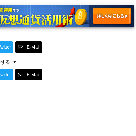
witter
E-Mail
ーする
witter
E-Mail