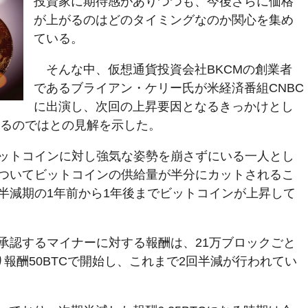
投資家に期待感がありつつも、今後さらに価格
が上がるのはどのタイミングなのか関心を集め
ている。
そんな中、仮想通貨投資会社BKCMの創業者
であるブライアン・ケリー氏が米経済番組CNBC
に出演し、次回の上昇要因となるきっかけとし
なるのではとの見解を示した。
ットコインに対し強気な姿勢を崩さずにいる一人とし
ついてビットコインの供給量が半分にカットされるこ
半減期の1年前から1年後までビットコインが上昇して
承認するマイナーに対する報酬は、21万ブロックごと
報酬50BTCで開始し、これまで2回半減が行われてい