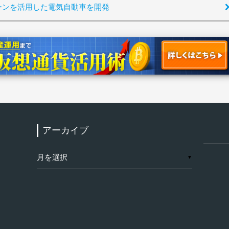
ーンを活用した電気自動車を開発
アーカイブ
検
索:
ア
▼
ー
カ
イ
ブ