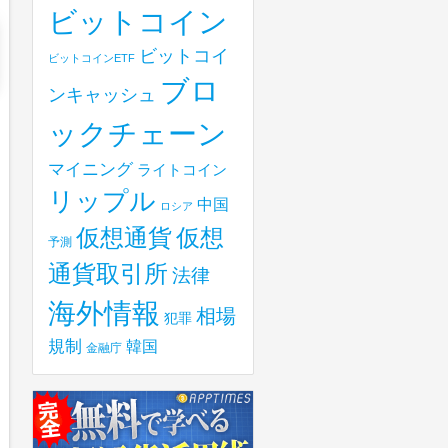
ビットコイン
ビットコイ
ビットコインETF
ブロ
ンキャッシュ
ックチェーン
マイニング
ライトコイン
リップル
中国
ロシア
仮想
仮想通貨
予測
通貨取引所
法律
海外情報
相場
犯罪
規制
韓国
金融庁