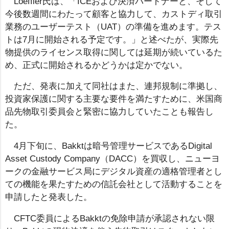
Loeffler氏は、「ICEおよび決済パートナーと、そして
今後数週間にわたって顧客と協力して、カストディ取引
業務のユーザーテスト（UAT）の準備を進めます。テス
トは7月に開始される予定です。」と述べたが、実際先
物提供のライセンス取得に関しては延期が続いているた
め、正式に開始されるかどうかは定かでない。
ただ、発表に加えて同社はまた、連邦規制に準拠し、
投資家保護に関する主要な要件を満たすために、米国商
品先物取引委員会と緊密に協力していたことも報告し
た。
4月下旬に、Bakktは暗号管理サービスであるDigital
Asset Custody Company（DACC）を買収し、ニューヨ
ークの金融サービス局にデジタル資産の適格管理者とし
ての機能を果たすための信託会社として活動することを
申請したと発表した。
CFTC委員によるBakktの免除申請が承認されない限