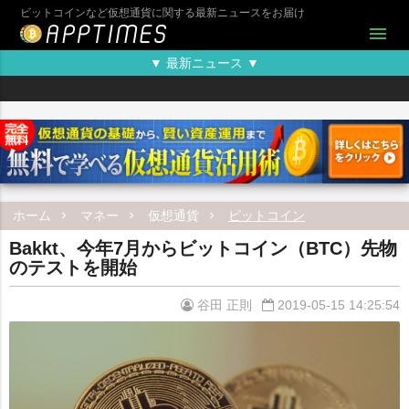
ビットコインなど仮想通貨に関する最新ニュースをお届け
menu
▼ 最新ニュース ▼
ホーム
マネー
仮想通貨
ビットコイン
Bakkt、今年7月からビットコイン（BTC）先物
のテストを開始
谷田 正則
2019-05-15 14:25:54