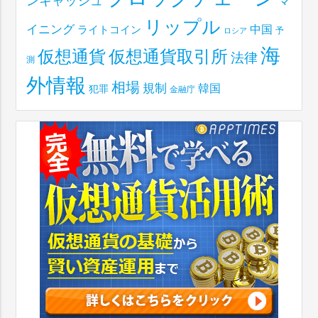
ンキャッシュ
マ
リップル
イニング
中国
ライトコイン
予
ロシア
海
仮想通貨取引所
仮想通貨
法律
測
外情報
相場
規制
韓国
犯罪
金融庁