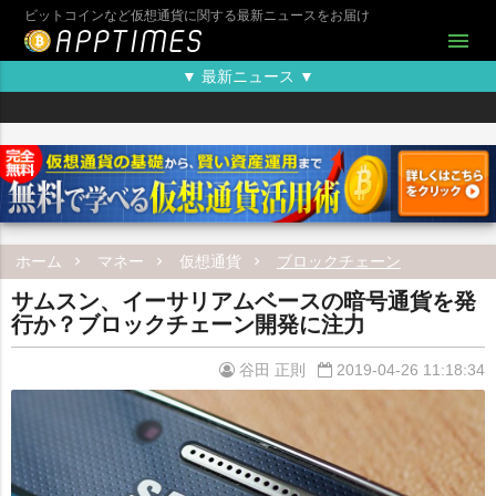
ビットコインなど仮想通貨に関する最新ニュースをお届け
menu
▼ 最新ニュース ▼
ホーム
マネー
仮想通貨
ブロックチェーン
サムスン、イーサリアムベースの暗号通貨を発
行か？ブロックチェーン開発に注力
谷田 正則
2019-04-26 11:18:34