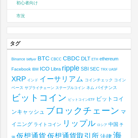
初心者向け
市況
タグ
BTC
CBDC
DLT
ethereum
Binance
CBCC
bitflyer
ETH
ripple
ICO
SBI
Libra
SEC
Facebook
IBM
TRX
UASF
XRP
イーサリアム
コインチェック
コイン
インド
ベース
バイナンス
サプライチェーン
ステーブルコイン
ネム
ビットコイン
ビットコイ
ビットコインETF
ブロックチェーン
ンキャッシュ
マ
リップル
イニング
中国
ライトコイン
予
ロシア
海
仮想通貨取引所
仮想通貨
法律
測