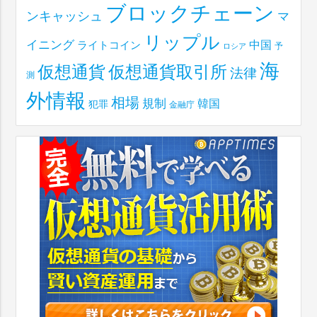
ブロックチェーン
ンキャッシュ
マ
リップル
イニング
中国
ライトコイン
予
ロシア
海
仮想通貨取引所
仮想通貨
法律
測
外情報
相場
規制
韓国
犯罪
金融庁