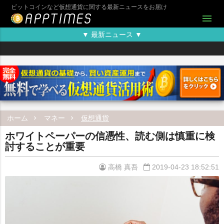
ビットコインなど仮想通貨に関する最新ニュースをお届け
menu
▼ 最新ニュース ▼
ホーム
マネー
仮想通貨
ホワイトペーパーの信憑性、読む側は慎重に検
討することが重要
高橋 真吾
2019-04-23 18:52:51