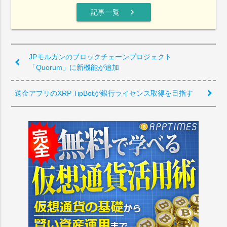
chevron_right
記事一覧
JPモルガンのブロックチェーンプロジェクト
「Quorum」に新機能が追加
送金アプリのXRP TipBotが銀行ライセンス取得を目指す