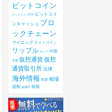
ビットコイン
ビットコイ
ビットコインETF
ブロ
ンキャッシュ
ックチェーン
マイニング
ライトコイン
リップル
中国
ロシア
仮想
仮想通貨
予測
通貨取引所
法律
海外情報
相場
犯罪
規制
韓国
金融庁