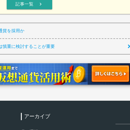
chevron_right
記事一覧
通貨を採用か
は慎重に検討することが重要
アーカイブ
検
索:
ア