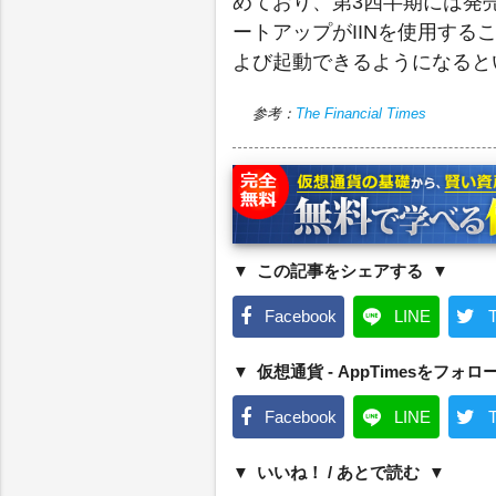
めており、第3四半期には発
ートアップがIINを使用す
よび起動できるようになると
参考：
The Financial Times
この記事をシェアする
Facebook
LINE
T
仮想通貨 - AppTimesをフォロ
Facebook
LINE
T
いいね！ / あとで読む