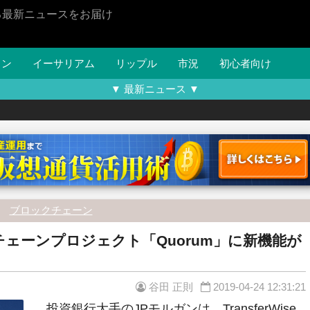
る最新ニュースをお届け
イン
イーサリアム
リップル
市況
初心者向け
▼ 最新ニュース ▼
ブロックチェーン
ェーンプロジェクト「Quorum」に新機能が
谷田 正則
2019-04-24 12:31:21
投資銀行大手のJPモルガンは、TransferWise