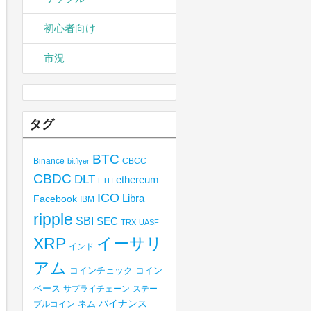
初心者向け
市況
タグ
BTC
Binance
CBCC
bitflyer
CBDC
DLT
ethereum
ETH
ICO
Libra
Facebook
IBM
ripple
SBI
SEC
TRX
UASF
XRP
イーサリ
インド
アム
コインチェック
コイン
ベース
サプライチェーン
ステー
バイナンス
ブルコイン
ネム