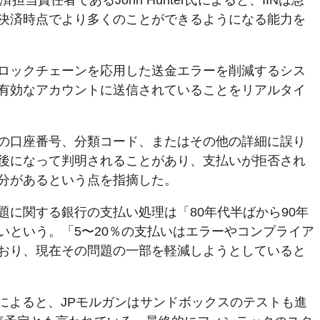
当責任者であるJohn Hunter氏によると、IINは急
決済時点でより多くのことができるようになる能力を
ロックチェーンを応用した送金エラーを削減するシス
有効なアカウントに送信されていることをリアルタイ
取人の口座番号、分類コード、またはその他の詳細に誤り
後になって判明されることがあり、支払いが拒否され
分があるという点を指摘した。
の問題に関する銀行の支払い処理は「80年代半ばから90年
いという。「5〜20％の支払いはエラーやコンプライア
おり、現在その問題の一部を軽減しようとしていると
imesの報道によると、JPモルガンはサンドボックスのテストも進