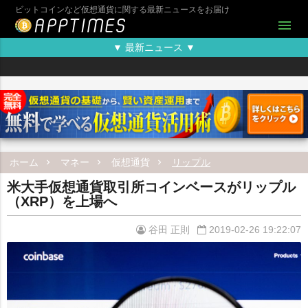
ビットコインなど仮想通貨に関する最新ニュースをお届け
menu
▼ 最新ニュース ▼
ホーム
マネー
仮想通貨
リップル
米大手仮想通貨取引所コインベースがリップル
（XRP）を上場へ
谷田 正則
2019-02-26 19:22:07