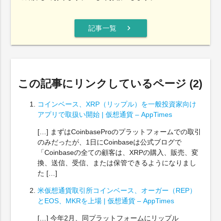
chevron_right
記事一覧
この記事にリンクしているページ (2)
コインベース、XRP（リップル）を一般投資家向け
アプリで取扱い開始 | 仮想通貨 – AppTimes
[…] まずはCoinbaseProのプラットフォームでの取引
のみだったが、1日にCoinbaseは公式ブログで
「Coinbaseの全ての顧客は、XRPの購入、販売、変
換、送信、受信、または保管できるようになりまし
た […]
米仮想通貨取引所コインベース、オーガー（REP）
とEOS、MKRを上場 | 仮想通貨 – AppTimes
[…] 今年2月、同プラットフォームにリップル