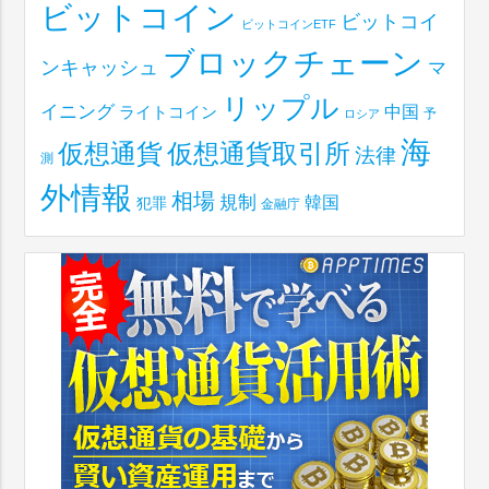
ビットコイン
ビットコイ
ビットコインETF
ブロックチェーン
ンキャッシュ
マ
リップル
イニング
中国
ライトコイン
予
ロシア
海
仮想通貨取引所
仮想通貨
法律
測
外情報
相場
規制
韓国
犯罪
金融庁