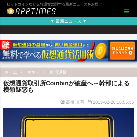
ビットコインなど仮想通貨に関する最新ニュースをお届け
menu
▼ 最新ニュース ▼
ホーム
マネー
仮想通貨
仮想通貨取引所Coinbinが破産へ～幹部による
横領疑惑も
高橋 真吾
2019-02-26 18:55:35