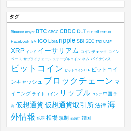
タグ
BTC
CBDC
DLT
ethereum
Binance
CBCC
bitflyer
ETH
ripple
ICO
SBI
Libra
SEC
Facebook
IBM
TRX
UASF
XRP
イーサリアム
コインチェック
コイン
インド
ベース
バイナンス
サプライチェーン
ステーブルコイン
ネム
ビットコイン
ビットコイ
ビットコインETF
ブロックチェーン
ンキャッシュ
マ
リップル
イニング
中国
ライトコイン
予
ロシア
海
仮想通貨取引所
仮想通貨
法律
測
外情報
相場
規制
韓国
犯罪
金融庁