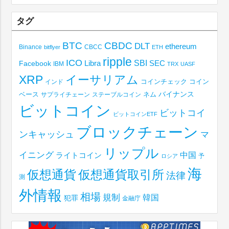
タグ
BTC
CBDC
DLT
ethereum
Binance
CBCC
bitflyer
ETH
ripple
ICO
SBI
Libra
SEC
Facebook
IBM
TRX
UASF
XRP
イーサリアム
コインチェック
コイン
インド
ベース
バイナンス
サプライチェーン
ステーブルコイン
ネム
ビットコイン
ビットコイ
ビットコインETF
ブロックチェーン
ンキャッシュ
マ
リップル
イニング
中国
ライトコイン
予
ロシア
海
仮想通貨取引所
仮想通貨
法律
測
外情報
相場
規制
韓国
犯罪
金融庁