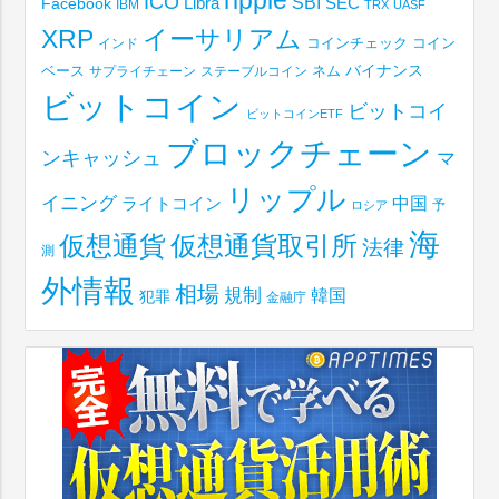
ICO
SBI
Libra
SEC
Facebook
IBM
TRX
UASF
XRP
イーサリアム
コインチェック
コイン
インド
ベース
バイナンス
サプライチェーン
ステーブルコイン
ネム
ビットコイン
ビットコイ
ビットコインETF
ブロックチェーン
ンキャッシュ
マ
リップル
イニング
中国
ライトコイン
予
ロシア
海
仮想通貨取引所
仮想通貨
法律
測
外情報
相場
規制
韓国
犯罪
金融庁