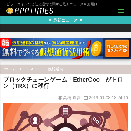
ビットコインなど仮想通貨に関する最新ニュースをお届け
menu
▼ 最新ニュース ▼
ホーム
マネー
仮想通貨
ブロックチェーンゲーム「EtherGoo」がトロ
ン（TRX）に移行
高橋 真吾
2019-01-08 18:24:10