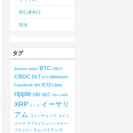
初心者向け
市況
タグ
BTC
Binance
CBCC
bitflyer
CBDC
DLT
ethereum
ETH
ICO
Libra
Facebook
IBM
ripple
SBI
SEC
TRX
UASF
XRP
イーサリ
インド
アム
コインチェック
コイン
ベース
サプライチェーン
ステー
バイナンス
ブルコイン
ネム