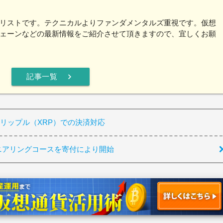
リストです。テクニカルよりファンダメンタルズ重視です。仮想
ェーンなどの最新情報をご紹介させて頂きますので、宜しくお願
chevron_right
記事一覧
omがリップル（XRP）での決済対応
ニアリングコースを寄付により開始