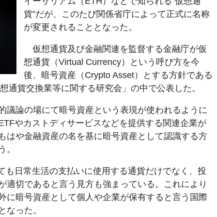
イーサリアム（ETH）などで知られる“仮想通
貨”だが、このたび関係省庁によって正式に名称
が変更されることとなった。
仮想通貨及び金融関連を監督する金融庁が仮
想通貨（Virtual Currency）という呼び方を今
後、暗号資産（Crypto Asset）とする方針である
「仮想通貨交換業等に関する研究会」の中で公表した。
的議論の場にて暗号資産という表現が使われるように
ETFやカストディサービスなどを提供する関連企業が
もはや金融資産の名を基に暗号資産として認識する方
う。
いても日常生活の支払いに使用する通貨だけでなく、投
が適切であると言う見方も強まっている。これにより
外に暗号資産として個人や企業が保有すると言う国際
となった。