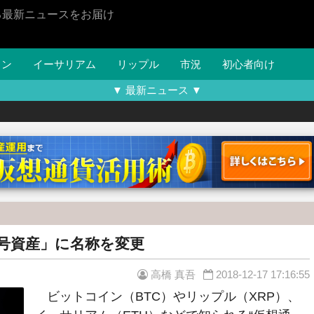
る最新ニュースをお届け
イン
イーサリアム
リップル
市況
初心者向け
▼ 最新ニュース ▼
号資産」に名称を変更
高橋 真吾
2018-12-17 17:16:55
ビットコイン（BTC）やリップル（XRP）、