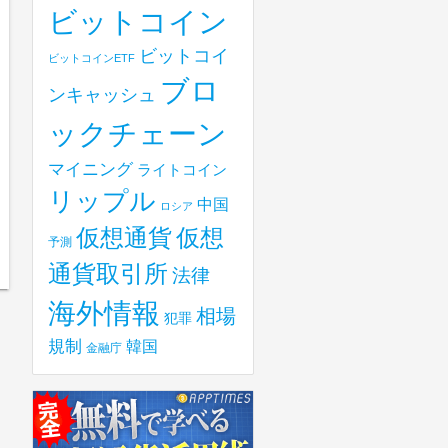
ビットコイン
ビットコイ
ビットコインETF
ブロ
ンキャッシュ
ックチェーン
マイニング
ライトコイン
リップル
中国
ロシア
仮想
仮想通貨
予測
通貨取引所
法律
海外情報
相場
犯罪
規制
韓国
金融庁