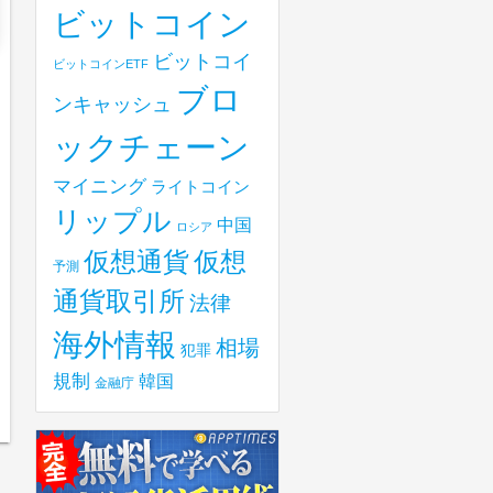
ビットコイン
ビットコイ
ビットコインETF
ブロ
ンキャッシュ
ックチェーン
マイニング
ライトコイン
リップル
中国
ロシア
仮想
仮想通貨
予測
通貨取引所
法律
海外情報
相場
犯罪
規制
韓国
金融庁