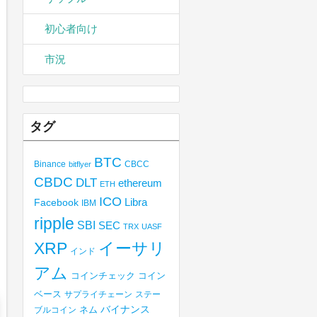
初心者向け
市況
タグ
BTC
Binance
CBCC
bitflyer
CBDC
DLT
ethereum
ETH
ICO
Libra
Facebook
IBM
ripple
SBI
SEC
TRX
UASF
XRP
イーサリ
インド
アム
コインチェック
コイン
ベース
サプライチェーン
ステー
バイナンス
ブルコイン
ネム