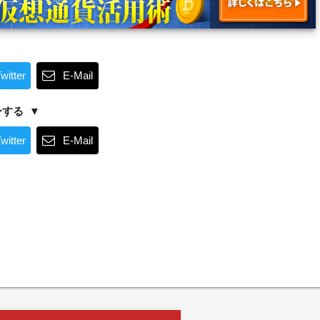
witter
E-Mail
ーする
witter
E-Mail