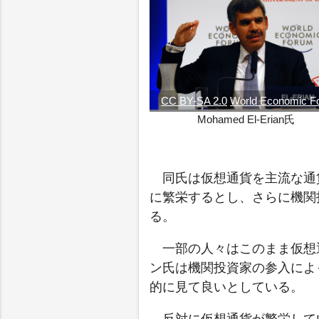
CC BY-SA 2.0
World Economic F
Mohamed El-Erian氏
同氏は仮想通貨を主流な通
に繁栄するとし、さらに機関
る。
一部の人々はこのまま仮想
ン氏は機関投資家の参入によ
的に見て良いとしている。