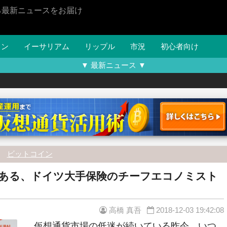
る最新ニュースをお届け
イン
イーサリアム
リップル
市況
初心者向け
▼ 最新ニュース ▼
ビットコイン
ある、ドイツ大手保険のチーフエコノミスト
高橋 真吾
2018-12-03 19:42:08
仮想通貨市場の低迷が続いている昨今、いつ