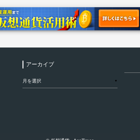
アーカイブ
検
索:
ア
▼
ー
カ
イ
ブ