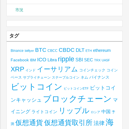
市況
タグ
BTC
CBDC
DLT
ethereum
Binance
CBCC
bitflyer
ETH
ripple
ICO
SBI
Libra
SEC
Facebook
IBM
TRX
UASF
XRP
イーサリアム
コインチェック
コイン
インド
ベース
バイナンス
サプライチェーン
ステーブルコイン
ネム
ビットコイン
ビットコイ
ビットコインETF
ブロックチェーン
ンキャッシュ
マ
リップル
イニング
中国
ライトコイン
予
ロシア
海
仮想通貨取引所
仮想通貨
法律
測