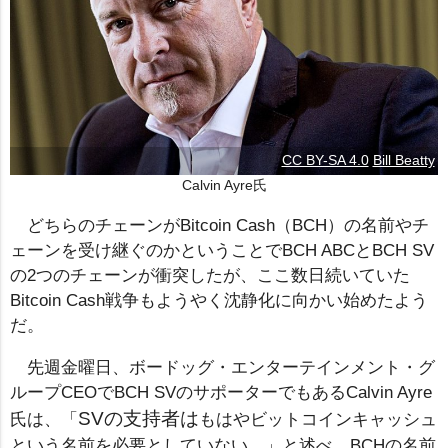
CC BY-SA 4.0
Bill Beatty
Calvin Ayre氏
どちらのチェーンがBitcoin Cash（BCH）の名前やチ
ェーンを受け継ぐのかということでBCH ABCとBCH SV
の2つのチェーンが衝突したが、ここ数日続いていた
Bitcoin Cash戦争もようやく沈静化に向かい始めたよう
だ。
先週金曜日、ボードッグ・エンターテインメント・グ
ループCEOでBCH SVのサポーターでもあるCalvin Ayre
SVの支持者は
氏は、「
もはやビットコインキャッシュ
という名前を必要としていない。」と述べ、BCHの名前