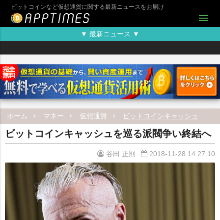
ビットコインなど仮想通貨に関する最新ニュースをお届け
menu
▼ 最新ニュース ▼
ホーム
マネー
仮想通貨
ビットコインキャッシュ
ビットコインキャッシュを巡る派閥争い終結へ
谷田 正則
2018-11-28 14:27:10