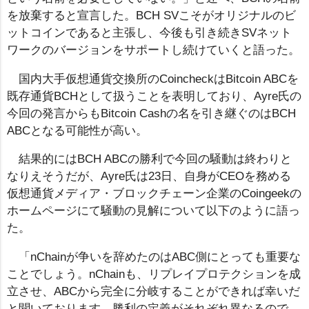
を放棄すると宣言した。BCH SVこそがオリジナルのビ
ットコインであると主張し、今後も引き続きSVネット
ワークのバージョンをサポートし続けていくと語った。
国内大手仮想通貨交換所のCoincheckはBitcoin ABCを
既存通貨BCHとして扱うことを表明しており、Ayre氏の
今回の発言からもBitcoin Cashの名を引き継ぐのはBCH
ABCとなる可能性が高い。
結果的にはBCH ABCの勝利で今回の騒動は終わりと
なりえそうだが、Ayre氏は23日、自身がCEOを務める
仮想通貨メディア・ブロックチェーン企業のCoingeekの
ホームページにて騒動の見解について以下のように語っ
た。
「nChainが争いを辞めたのはABC側にとっても重要な
ことでしょう。nChainも、リプレイプロテクションを成
立させ、ABCから完全に分岐することができれば幸いだ
と聞いております。勝利の定義がそれぞれ異なるので、