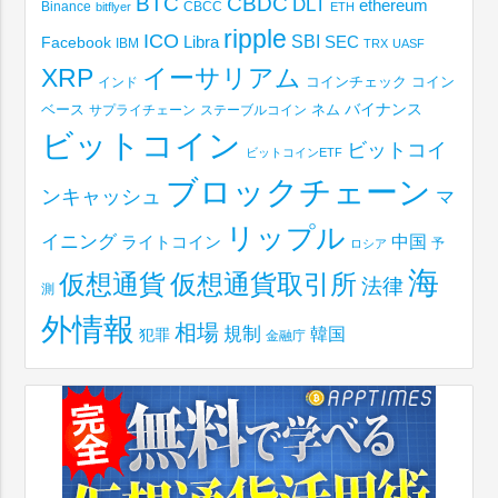
BTC
CBDC
DLT
ethereum
Binance
CBCC
bitflyer
ETH
ripple
ICO
SBI
Libra
SEC
Facebook
IBM
TRX
UASF
XRP
イーサリアム
コインチェック
コイン
インド
ベース
バイナンス
サプライチェーン
ステーブルコイン
ネム
ビットコイン
ビットコイ
ビットコインETF
ブロックチェーン
ンキャッシュ
マ
リップル
イニング
中国
ライトコイン
予
ロシア
海
仮想通貨取引所
仮想通貨
法律
測
外情報
相場
規制
韓国
犯罪
金融庁