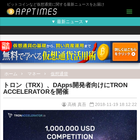
ビットコインなど仮想通貨に関する最新ニュースをお届け
menu
▼ 最新ニュース ▼
ホーム
マネー
仮想通貨
トロン（TRX）、DApps開発者向けにTRON
ACCELERATORを開催
高橋 真吾
2018-11-19 18:12:22