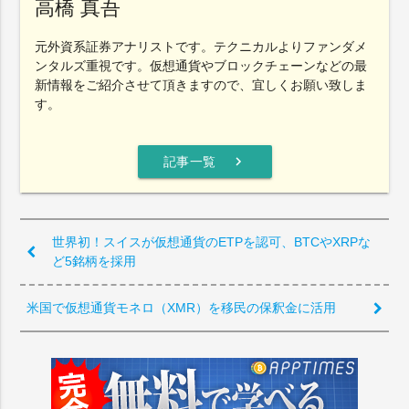
高橋 真吾
元外資系証券アナリストです。テクニカルよりファンダメ
ンタルズ重視です。仮想通貨やブロックチェーンなどの最
新情報をご紹介させて頂きますので、宜しくお願い致しま
す。
chevron_right
記事一覧
世界初！スイスが仮想通貨のETPを認可、BTCやXRPな
ど5銘柄を採用
米国で仮想通貨モネロ（XMR）を移民の保釈金に活用