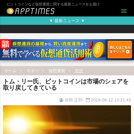
ビットコインなど仮想通貨に関する最新ニュースをお届け
menu
▼ 最新ニュース ▼
ホーム
マネー
仮想通貨
市況
トム・リー氏、ビットコインは市場のシェアを
取り戻してきている
谷田 正則
2018-08-12 13:21:43