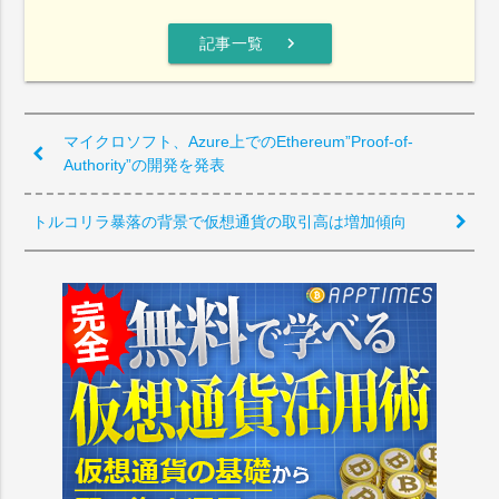
chevron_right
記事一覧
マイクロソフト、Azure上でのEthereum”Proof-of-
Authority”の開発を発表
トルコリラ暴落の背景で仮想通貨の取引高は増加傾向