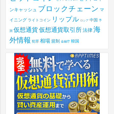
ブロックチェーン
ンキャッシュ
マ
リップル
イニング
中国
ライトコイン
予
ロシア
海
仮想通貨取引所
仮想通貨
法律
測
外情報
相場
規制
韓国
犯罪
金融庁