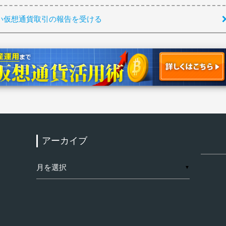
わしい仮想通貨取引の報告を受ける
アーカイブ
検
索:
ア
▼
ー
カ
イ
ブ