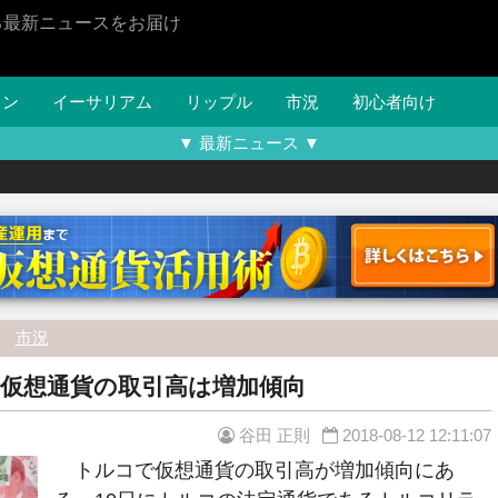
る最新ニュースをお届け
イン
イーサリアム
リップル
市況
初心者向け
▼ 最新ニュース ▼
市況
仮想通貨の取引高は増加傾向
谷田 正則
2018-08-12 12:11:07
トルコで仮想通貨の取引高が増加傾向にあ