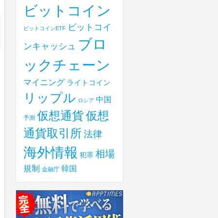
ビットコイン
ビットコイ
ビットコインETF
ブロ
ンキャッシュ
ックチェーン
マイニング
ライトコイン
リップル
中国
ロシア
仮想
仮想通貨
予測
通貨取引所
法律
海外情報
相場
犯罪
規制
韓国
金融庁