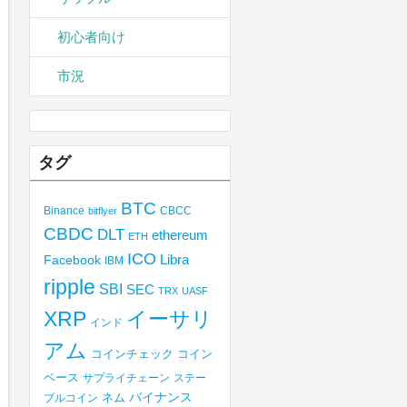
初心者向け
市況
タグ
BTC
Binance
CBCC
bitflyer
CBDC
DLT
ethereum
ETH
ICO
Libra
Facebook
IBM
ripple
SBI
SEC
TRX
UASF
XRP
イーサリ
インド
アム
コインチェック
コイン
ベース
サプライチェーン
ステー
バイナンス
ブルコイン
ネム