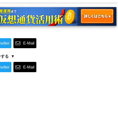
witter
E-Mail
ーする
witter
E-Mail