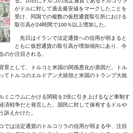
る。10日にトルコの法定通貨であるトルコリラ
がドルに対して過去最安値をマークしたことを
受け、同国での複数の仮想通貨取引所における
取引高が24時間で100％以上増加した。
先日はイランで法定通貨への信用が弱まると
ともに仮想通貨の取引高が増加傾向にあり、今
るのか注目される。
背景として、トルコと米国の関係悪化が原因だ。トル
ってトルコのエルドアン大統領と米国のトランプ大統
ルミニウムにかける関税を2倍に引き上げるなど牽制す
経済戦争だと発言した。国民に対して保有するドルや
う訴えかけた。
コでは法定通貨のトルコリラの信用が弱まる中、注目