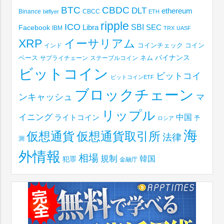
BTC
CBDC
DLT
ethereum
Binance
CBCC
bitflyer
ETH
ripple
ICO
SBI
Libra
SEC
Facebook
IBM
TRX
UASF
XRP
イーサリアム
コインチェック
コイン
インド
ベース
バイナンス
サプライチェーン
ステーブルコイン
ネム
ビットコイン
ビットコイ
ビットコインETF
ブロックチェーン
ンキャッシュ
マ
リップル
イニング
中国
ライトコイン
予
ロシア
海
仮想通貨取引所
仮想通貨
法律
測
外情報
相場
規制
韓国
犯罪
金融庁