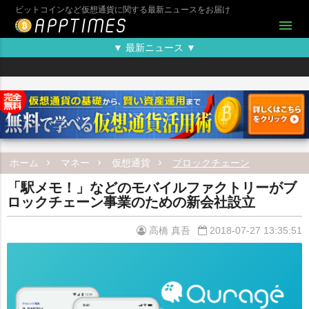
ビットコインなど仮想通貨に関する最新ニュースをお届け
menu
▼ 最新ニュース ▼
ホーム
マネー
仮想通貨
ブロックチェーン
「駅メモ！」などのモバイルファクトリーがブ
ロックチェーン事業のための新会社設立
高橋 真吾
2018-07-27 13:35:51