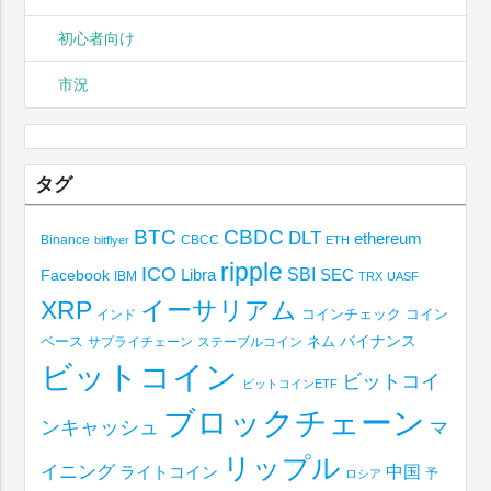
初心者向け
市況
タグ
BTC
CBDC
DLT
ethereum
Binance
CBCC
bitflyer
ETH
ripple
ICO
SBI
Libra
SEC
Facebook
IBM
TRX
UASF
XRP
イーサリアム
コインチェック
コイン
インド
ベース
バイナンス
サプライチェーン
ステーブルコイン
ネム
ビットコイン
ビットコイ
ビットコインETF
ブロックチェーン
ンキャッシュ
マ
リップル
イニング
中国
ライトコイン
予
ロシア