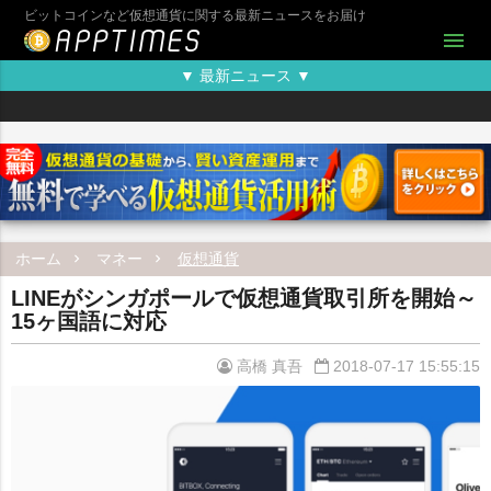
ビットコインなど仮想通貨に関する最新ニュースをお届け
menu
▼ 最新ニュース ▼
ホーム
マネー
仮想通貨
LINEがシンガポールで仮想通貨取引所を開始～
15ヶ国語に対応
高橋 真吾
2018-07-17 15:55:15