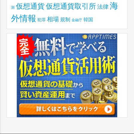
海
仮想通貨取引所
仮想通貨
法律
測
外情報
相場
規制
韓国
犯罪
金融庁