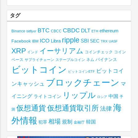
タグ
BTC
CBDC
DLT
ethereum
Binance
CBCC
bitflyer
ETH
ripple
ICO
SBI
Libra
SEC
Facebook
IBM
TRX
UASF
XRP
イーサリアム
コインチェック
コイン
インド
ベース
バイナンス
サプライチェーン
ステーブルコイン
ネム
ビットコイン
ビットコイ
ビットコインETF
ブロックチェーン
ンキャッシュ
マ
リップル
イニング
中国
ライトコイン
予
ロシア
海
仮想通貨取引所
仮想通貨
法律
測
外情報
相場
規制
韓国
犯罪
金融庁