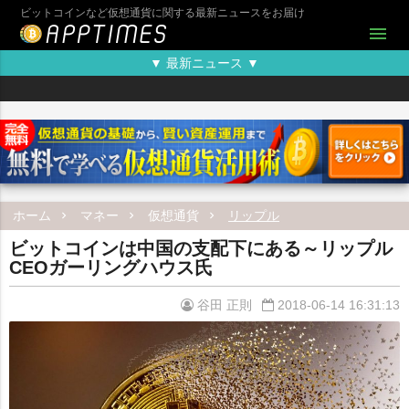
ビットコインなど仮想通貨に関する最新ニュースをお届け
menu
▼ 最新ニュース ▼
ホーム
マネー
仮想通貨
リップル
ビットコインは中国の支配下にある～リップル
CEOガーリングハウス氏
谷田 正則
2018-06-14 16:31:13