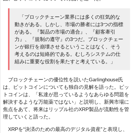
「ブロックチェーン業界には多くの狂気的な
動きがある。しかし、市場の勝者には3つの指標
がある。『製品の市場の適合』、『顧客牽引
力』、『規制の遵守』の3つだ。ブロックチェー
ンが銀行を崩壊させるということはなく、そう
考えるのは短絡的である。むしろシステムの仕
組みに重要な役割を果たすと考えている。」
ブロックチェーンの優位性を説いたGarlinghouse氏
は、ビットコインについても独自の見解を語った。ビッ
トコインは、「私達が思っているようなあらゆる問題を
解決するような万能薬ではない」と説明し、新興市場に
焦点をあて、将来はリップル社のXRP製品が流動性を管
理していくと語った。
XRPを“決済のための最高のデジタル資産”と表現し、