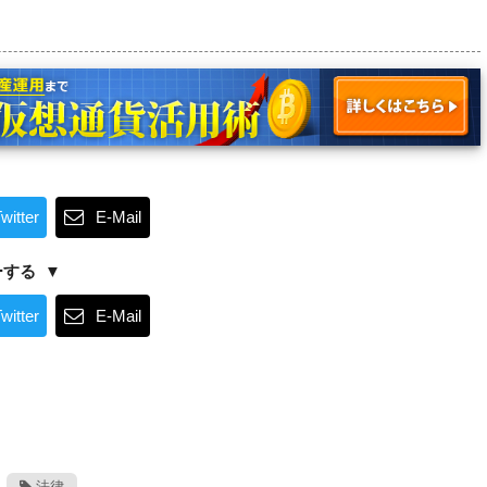
witter
E-Mail
ーする
witter
E-Mail
法律