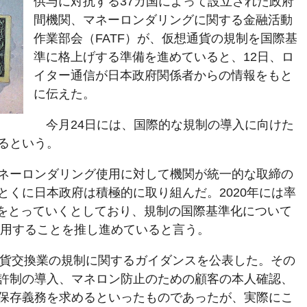
供与に対抗する37カ国によって設立された政府
間機関、マネーロンダリングに関する金融活動
作業部会（FATF）が、仮想通貨の規制を国際基
準に格上げする準備を進めていると、12日、ロ
イター通信が日本政府関係者からの情報をもと
に伝えた。
今月24日には、国際的な規制の導入に向けた
るという。
ネーロンダリング使用に対して機関が統一的な取締の
とくに日本政府は積極的に取り組んだ。2020年には率
プをとっていくとしており、規制の国際基準化について
採用することを推し進めていると言う。
仮想通貨交換業の規制に関するガイダンスを公表した。その
許制の導入、マネロン防止のための顧客の本人確認、
保存義務を求めるといったものであったが、実際にこ