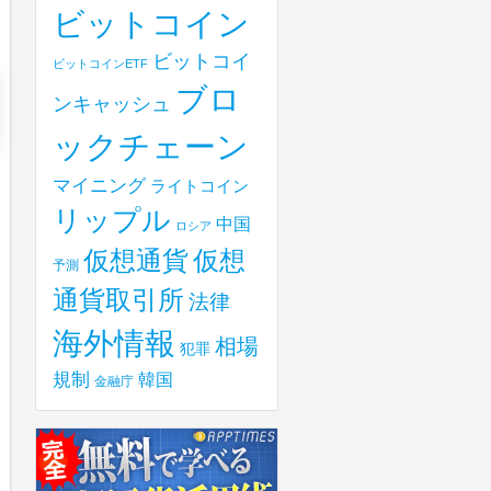
ビットコイン
ビットコイ
ビットコインETF
ブロ
ンキャッシュ
ックチェーン
マイニング
ライトコイン
リップル
中国
ロシア
仮想
仮想通貨
予測
通貨取引所
法律
海外情報
相場
犯罪
規制
韓国
金融庁