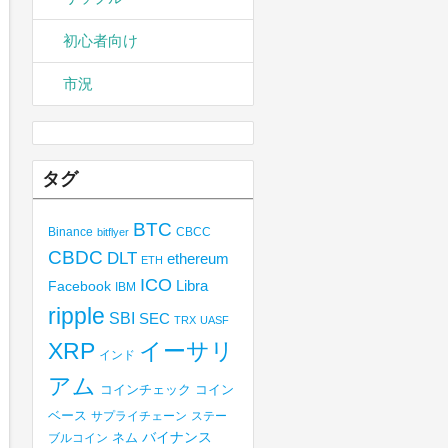
初心者向け
市況
タグ
BTC
Binance
CBCC
bitflyer
CBDC
DLT
ethereum
ETH
ICO
Libra
Facebook
IBM
ripple
SBI
SEC
TRX
UASF
XRP
イーサリ
インド
アム
コインチェック
コイン
ベース
サプライチェーン
ステー
バイナンス
ブルコイン
ネム