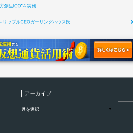
創生ICO”を実施
～リップルCEOガーリングハウス氏
アーカイブ
検
索:
ア
▼
ー
カ
イ
ブ