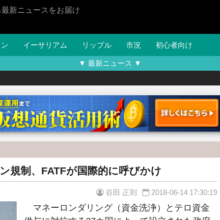
る最新ニュースをお届け
イン
イーサリアム
リップル
市況
初心者向け
▼ 最新ニュース ▼
ン規制、FATFが国際的に呼びかけ
谷田 正則
2018-06-14 17:30:19
マネーロンダリング（資金洗浄）とテロ資金