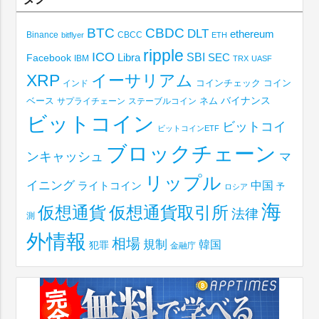
BTC
CBDC
DLT
ethereum
Binance
CBCC
bitflyer
ETH
ripple
ICO
SBI
Libra
SEC
Facebook
IBM
TRX
UASF
XRP
イーサリアム
コインチェック
コイン
インド
ベース
バイナンス
サプライチェーン
ステーブルコイン
ネム
ビットコイン
ビットコイ
ビットコインETF
ブロックチェーン
ンキャッシュ
マ
リップル
イニング
中国
ライトコイン
予
ロシア
海
仮想通貨取引所
仮想通貨
法律
測
外情報
相場
規制
韓国
犯罪
金融庁