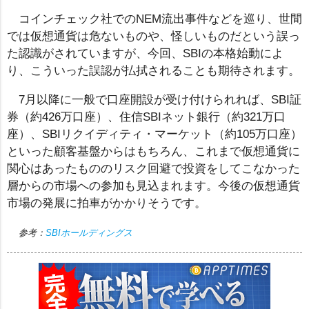
コインチェック社でのNEM流出事件などを巡り、世間
では仮想通貨は危ないものや、怪しいものだという誤っ
た認識がされていますが、今回、SBIの本格始動によ
り、こういった誤認が払拭されることも期待されます。
7月以降に一般で口座開設が受け付けられれば、SBI証
券（約426万口座）、住信SBIネット銀行（約321万口
座）、SBIリクイディティ・マーケット（約105万口座）
といった顧客基盤からはもちろん、これまで仮想通貨に
関心はあったもののリスク回避で投資をしてこなかった
層からの市場への参加も見込まれます。今後の仮想通貨
市場の発展に拍車がかかりそうです。
参考：
SBIホールディングス