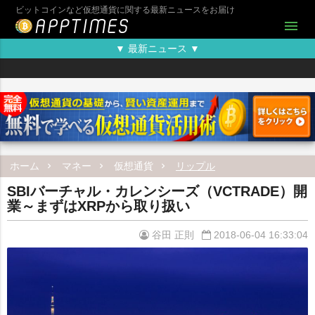
ビットコインなど仮想通貨に関する最新ニュースをお届け
menu
▼ 最新ニュース ▼
ホーム
マネー
仮想通貨
リップル
SBIバーチャル・カレンシーズ（VCTRADE）開
業～まずはXRPから取り扱い
谷田 正則
2018-06-04 16:33:04