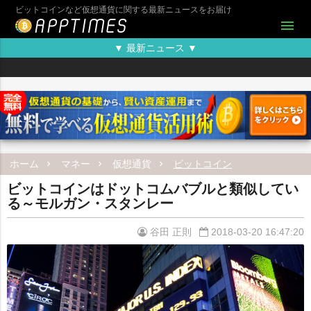
ビットコインなど仮想通貨に関する最新ニュースをお届け
menu
▼ 最新ニュース ▼
ホーム
マネー
仮想通貨
ビットコイン
ビットコインはドットコムバブルと類似してい
る～モルガン・スタンレー
谷田 正則
2018-03-20 16:47:20