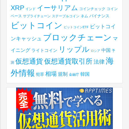
XRP
イーサリアム
コインチェック
コイン
インド
ベース
バイナンス
サプライチェーン
ステーブルコイン
ネム
ビットコイン
ビットコイ
ビットコインETF
ブロックチェーン
ンキャッシュ
マ
リップル
イニング
中国
ライトコイン
予
ロシア
海
仮想通貨取引所
仮想通貨
法律
測
外情報
相場
規制
韓国
犯罪
金融庁