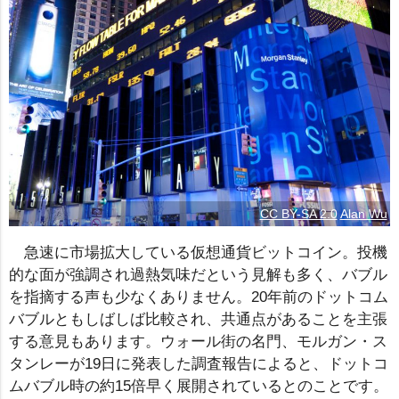
CC BY-SA 2.0
Alan Wu
急速に市場拡大している仮想通貨ビットコイン。投機
的な面が強調され過熱気味だという見解も多く、バブル
を指摘する声も少なくありません。20年前のドットコム
バブルともしばしば比較され、共通点があることを主張
する意見もあります。ウォール街の名門、モルガン・ス
タンレーが19日に発表した調査報告によると、ドットコ
ムバブル時の約15倍早く展開されているとのことです。