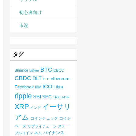
初心者向け
市況
タグ
BTC
Binance
CBCC
bitflyer
CBDC
DLT
ethereum
ETH
ICO
Libra
Facebook
IBM
ripple
SBI
SEC
TRX
UASF
XRP
イーサリ
インド
アム
コインチェック
コイン
ベース
サプライチェーン
ステー
バイナンス
ブルコイン
ネム