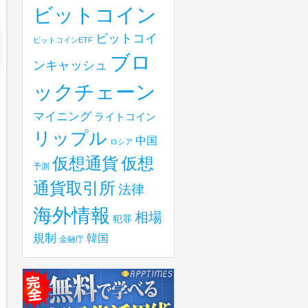
ビットコイン
ビットコイ
ビットコインETF
ブロ
ンキャッシュ
ックチェーン
マイニング
ライトコイン
リップル
中国
ロシア
仮想
仮想通貨
予測
通貨取引所
法律
海外情報
相場
犯罪
規制
韓国
金融庁