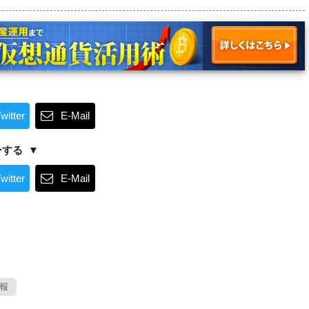
witter
E-Mail
ーする
witter
E-Mail
報