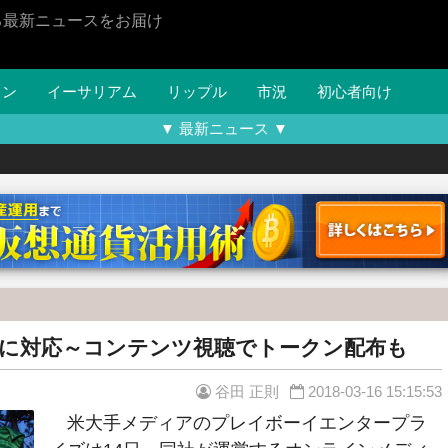
る最新ニュースをお届け
イン
イーサリアム
リップル
市況
初心者向け
▼ 最新ニュース ▼
に対応～コンテンツ視聴でトークン配布も
谷田 正則
2018-03-16 15:15:53
米大手メディアのプレイボーイエンタープラ