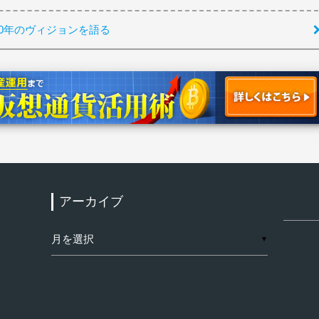
2030年のヴィジョンを語る
アーカイブ
検
索:
ア
▼
ー
カ
イ
ブ