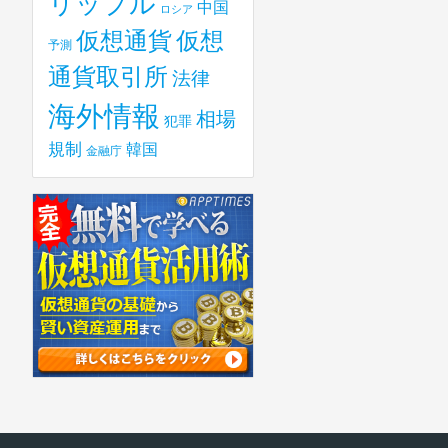
リップル
中国
ロシア
仮想
仮想通貨
予測
通貨取引所
法律
海外情報
相場
犯罪
規制
韓国
金融庁