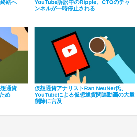
争を終結へ
YouTube訴訟中のRipple、CTOのチャ
ンネルが一時停止される
、仮想通貨
仮想通貨アナリストRan NeuNer氏、
ため
YouTubeによる仮想通貨関連動画の大量
削除に言及