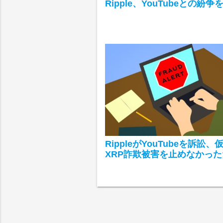
Ripple、YouTubeとの紛
RippleがYouTubeを訴訟
XRP詐欺被害を止めなかった