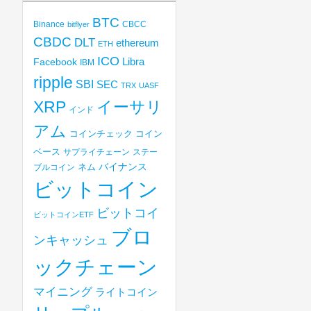
BTC
Binance
CBCC
bitflyer
CBDC
DLT
ethereum
ETH
ICO
Libra
Facebook
IBM
ripple
SBI
SEC
TRX
UASF
XRP
イーサリ
インド
アム
コインチェック
コイン
ベース
サプライチェーン
ステー
バイナンス
ブルコイン
ネム
ビットコイン
ビットコイ
ビットコインETF
ブロ
ンキャッシュ
ックチェーン
マイニング
ライトコイン