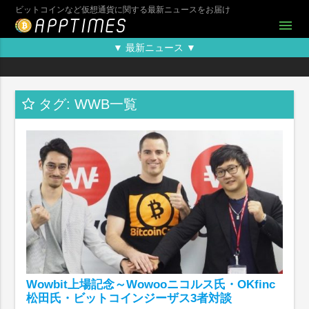
ビットコインなど仮想通貨に関する最新ニュースをお届け
menu
▼ 最新ニュース ▼
タグ: WWB一覧
Wowbit上場記念～Wowooニコルス氏・OKfinc
松田氏・ビットコインジーザス3者対談