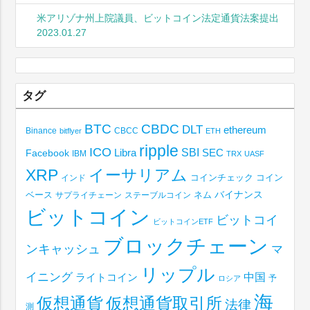
米アリゾナ州上院議員、ビットコイン法定通貨法案提出
2023.01.27
タグ
BTC
CBDC
DLT
ethereum
Binance
CBCC
bitflyer
ETH
ripple
ICO
SBI
Libra
SEC
Facebook
IBM
TRX
UASF
XRP
イーサリアム
コインチェック
コイン
インド
ベース
バイナンス
サプライチェーン
ステーブルコイン
ネム
ビットコイン
ビットコイ
ビットコインETF
ブロックチェーン
ンキャッシュ
マ
リップル
イニング
中国
ライトコイン
予
ロシア
海
仮想通貨取引所
仮想通貨
法律
測